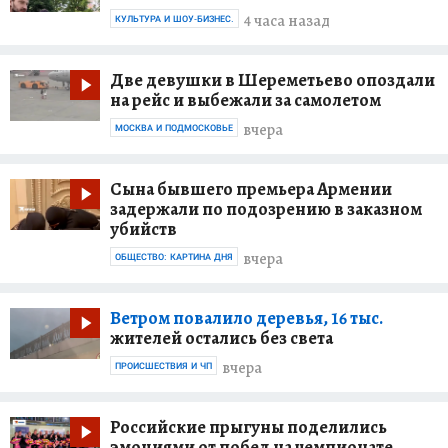
4 часа назад
КУЛЬТУРА И ШОУ-БИЗНЕС.
Две девушки в Шереметьево опоздали
на рейс и выбежали за самолетом
вчера
МОСКВА И ПОДМОСКОВЬЕ
Сына бывшего премьера Армении
задержали по подозрению в заказном
убийств
вчера
ОБЩЕСТВО: КАРТИНА ДНЯ
Ветром повалило деревья, 16 тыс.
жителей остались без света
вчера
ПРОИСШЕСТВИЯ И ЧП
Российские прыгуны поделились
эмоциями от побед на чемпионате