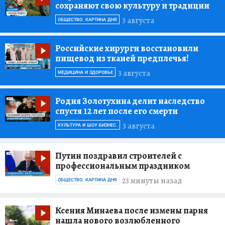
сохраняют свою культуру и традиции
3 августа
ОБЩЕСТВО: КАРТИНА ДНЯ
Российские хирурги восстановили
пищевод из тканей предплечья!
3 августа
МЕДИЦИНА И ЗДОРОВЬЕ
Родня Золотухина делит наследство
спустя 12 лет после его смерти
3 августа
КУЛЬТУРА И ШОУ-БИЗНЕС.
Путин поздравил строителей с
профессиональным праздником
23 минуты назад
ОБЩЕСТВО: КАРТИНА ДНЯ
Ксения Минаева после измены парня
нашла нового возлюбленного