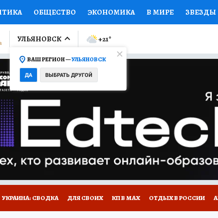
ИТИКА
ОБЩЕСТВО
ЭКОНОМИКА
В МИРЕ
ЗВЕЗДЫ
ЛУМНИСТЫ
ПРОИСШЕСТВИЯ
НАЦИОНАЛЬНЫЕ ПРОЕК
УЛЬЯНОВСК
+21
°
ВАШ РЕГИОН —
УЛЬЯНОВСК
Ы
ОТКРЫВАЕМ МИР
Я ЗНАЮ
СЕМЬЯ
ЖЕНСКИЕ СЕ
ДА
ВЫБРАТЬ ДРУГОЙ
ПРОМОКОДЫ
СЕРИАЛЫ
СПЕЦПРОЕКТЫ
ДЕФИЦИТ
ВИЗОР
КОЛЛЕКЦИИ
КОНКУРСЫ
РАБОТА У НАС
ГИ
НА САЙТЕ
УКРАИНА: СВОДКА
ДЛЯ СВОИХ
КП В МАХ
ОТДЫХ В РОССИИ
А