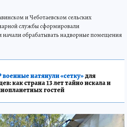
авинском и Чеботаевском сельских
инарной службы сформировали
и начали обрабатывать надворные помещения
 военные натянули «сетку»
для
в: как страна 13 лет тайно искала и
инопланетных гостей