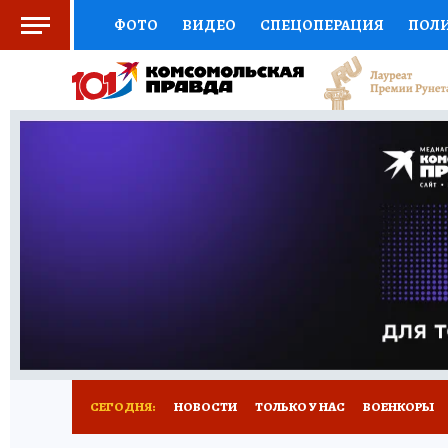
ФОТО
ВИДЕО
СПЕЦОПЕРАЦИЯ
ПОЛ
СОЦПОДДЕРЖКА
НАУКА
СПОРТ
КО
ВЫБОР ЭКСПЕРТОВ
ДОКТОР
ФИНАНС
КНИЖНАЯ ПОЛКА
ПРОГНОЗЫ НА СПОРТ
ПРЕСС-ЦЕНТР
НЕДВИЖИМОСТЬ
ТЕЛЕ
РАДИО КП
РЕКЛАМА
ТЕСТЫ
НОВОЕ 
СЕГОДНЯ:
НОВОСТИ
ТОЛЬКО У НАС
ВОЕНКОРЫ