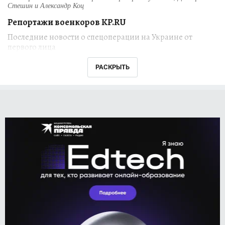
Стешин и Александр Коц
Репортажи военкоров KP.RU
Последние новости о спецоперации на Украине от
первого лица
РАСКРЫТЬ
Военные корреспонденты "Комсомольской
правды"
Александр Коц
,
Дмитрий Стешин
,
Григорий Кубатьян
находятся на передовой
российской специальной военной операции
на Украине. Их свежие репортажи из
наиболее горячих точек ежедневно
публикуются на сайте KP.RU.
Что происходит в зоне боевых действий? Как
обстоят дела в тылу? Как проходит
восстановление Мариуполя и других городов,
пострадавших от обстрелов украинских