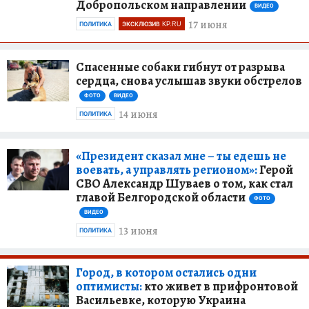
Добропольском направлении
ВИДЕО
17 июня
ПОЛИТИКА
ЭКСКЛЮЗИВ KP.RU
Спасенные собаки гибнут от разрыва
сердца, снова услышав звуки обстрелов
ФОТО
ВИДЕО
14 июня
ПОЛИТИКА
«Президент сказал мне – ты едешь не
воевать, а управлять регионом»:
Герой
СВО Александр Шуваев о том, как стал
главой Белгородской области
ФОТО
ВИДЕО
13 июня
ПОЛИТИКА
Город, в котором остались одни
оптимисты:
кто живет в прифронтовой
Васильевке, которую Украина