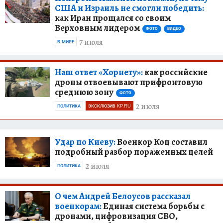
США и Израиль не смогли победить:
как Иран прощался со своим
Верховным лидером
ФОТО
ВИДЕО
7 июля
В МИРЕ
Наш ответ «Хорнету»:
как российские
дроны отвоевывают прифронтовую
среднюю зону
ФОТО
2 июля
ПОЛИТИКА
ЭКСКЛЮЗИВ KP.RU
Удар по Киеву:
Военкор Коц составил
подробный разбор пораженных целей
2 июля
ПОЛИТИКА
О чем Андрей Белоусов рассказал
военкорам:
Единая система борьбы с
дронами, цифровизация СВО,