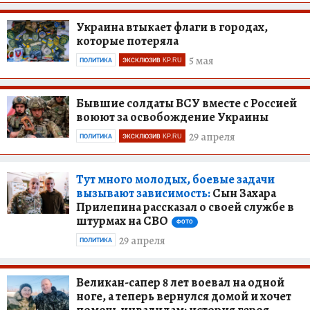
Украина втыкает флаги в городах,
которые потеряла
5 мая
ПОЛИТИКА
ЭКСКЛЮЗИВ KP.RU
Бывшие солдаты ВСУ вместе с Россией
воюют за освобождение Украины
29 апреля
ПОЛИТИКА
ЭКСКЛЮЗИВ KP.RU
Тут много молодых, боевые задачи
вызывают зависимость:
Сын Захара
Прилепина рассказал о своей службе в
штурмах на СВО
ФОТО
29 апреля
ПОЛИТИКА
Великан-сапер 8 лет воевал на одной
ноге, а теперь вернулся домой и хочет
помочь инвалидам: история героя