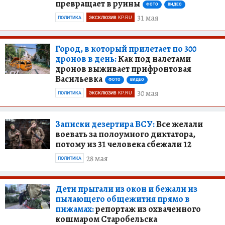
превращает в руины
ФОТО
ВИДЕО
31 мая
ПОЛИТИКА
ЭКСКЛЮЗИВ KP.RU
Город, в который прилетает по 300
дронов в день:
Как под налетами
дронов выживает прифронтовая
Васильевка
ФОТО
ВИДЕО
30 мая
ПОЛИТИКА
ЭКСКЛЮЗИВ KP.RU
Записки дезертира ВСУ:
Все желали
воевать за полоумного диктатора,
потому из 31 человека сбежали 12
28 мая
ПОЛИТИКА
Дети прыгали из окон и бежали из
пылающего общежития прямо в
пижамах:
репортаж из охваченного
кошмаром Старобельска