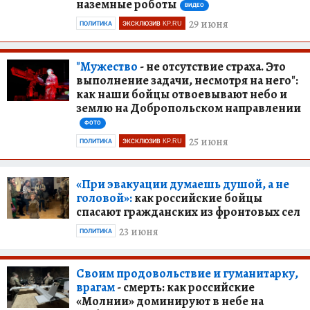
наземные роботы
ВИДЕО
29 июня
ПОЛИТИКА
ЭКСКЛЮЗИВ KP.RU
"Мужество
- не отсутствие страха. Это
выполнение задачи, несмотря на него":
как наши бойцы отвоевывают небо и
землю на Добропольском направлении
ФОТО
25 июня
ПОЛИТИКА
ЭКСКЛЮЗИВ KP.RU
«При эвакуации думаешь душой, а не
головой»:
как российские бойцы
спасают гражданских из фронтовых сел
23 июня
ПОЛИТИКА
Своим продовольствие и гуманитарку,
врагам
- смерть: как российские
«Молнии» доминируют в небе на