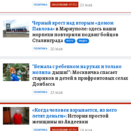
23 мая
ПОЛИТИКА
ЭКСКЛЮЗИВ KP.RU
Черный крест над вторым «домом
Павлова»
в Мариуполе: здесь наши
морпехи повторили подвиг бойцов
Сталинграда
ФОТО
ВИДЕО
20 мая
ПОЛИТИКА
"Бежала с ребенком на руках и только
молила:
дыши!": Москвичка спасает
стариков и детей в прифронтовых селах
Донбасса
23 мая
ПОЛИТИКА
«Когда человек взрывается, из него
летят деньги»:
История простой
женщины из Авдеевки
18 мая
ПОЛИТИКА
ЭКСКЛЮЗИВ KP.RU