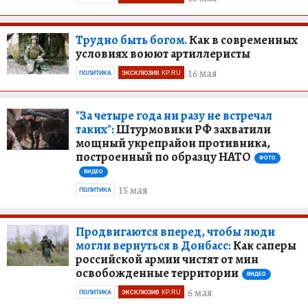
Трудно быть богом.
Как в современных
условиях воюют артиллеристы
16 мая
ПОЛИТИКА
ЭКСКЛЮЗИВ KP.RU
"За четыре года ни разу не встречал
таких":
Штурмовики РФ захватили
мощный укрепрайон противника,
построенный по образцу НАТО
ФОТО
ВИДЕО
15 мая
ПОЛИТИКА
Продвигаются вперед, чтобы люди
могли вернуться в Донбасс:
Как саперы
российской армии чистят от мин
освобожденные территории
ВИДЕО
6 мая
ПОЛИТИКА
ЭКСКЛЮЗИВ KP.RU