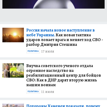
националистов? Что говорят жители ДНР,
ЛНР, Запорожья и Херсона? На эти и другие
вопросы можно узнать ответы в репортажах
военкоров на сайте KP.RU.
Россия начала новое наступление в
Александр Коц, Дмитрий Стешин, Григорий
небе Украины.
Как новая тактика
Кубатьян в своих репортажах всегда готовы
ударов ломает врага и меняет ход СВО -
поделиться с читателями интересными
разбор Дмитрия Стешина
деталями, своими наблюдениями и
17 июля
ПОЛИТИКА
оперативно взять комментарии у
непосредственных участников боевых
действий и мирных жителей, ставших
Внучка советского ученого отдала
огромное наследство на
очевидцами тех или иных событий.
реабилитационный центр для бойцов
СВО: Как в ДНР дарят вторую жизнь
Материалы наших журналистов в
нашим воинам
видеоформате смотрите на нашем YouTube-
11 июля
канале
"Репортажи военкоров "Комсомольской
ПОЛИТИКА
правды"
.
Похороны Хаменеи показали, почему