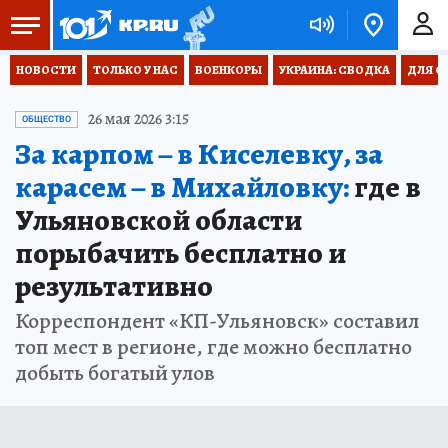
НОВОСТИ
ТОЛЬКО У НАС
ВОЕНКОРЫ
УКРАИНА: СВОДКА
ДЛЯ С
26 мая 2026 3:15
ОБЩЕСТВО
За карпом – в Киселевку, за
карасем – в Михайловку:
где в
Ульяновской области
порыбачить бесплатно и
результативно
Корреспондент «КП-Ульяновск» составил
топ мест в регионе, где можно бесплатно
добыть богатый улов