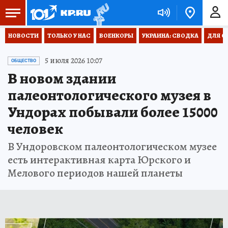
НОВОСТИ
ТОЛЬКО У НАС
ВОЕНКОРЫ
УКРАИНА: СВОДКА
ДЛЯ С
5 июля 2026 10:07
ОБЩЕСТВО
В новом здании
палеонтологического музея в
Ундорах побывали более 15000
человек
В Ундоровском палеонтологическом музее
есть интерактивная карта Юрского и
Мелового периодов нашей планеты