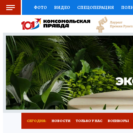
ФОТО
ВИДЕО
СПЕЦОПЕРАЦИЯ
ПОЛ
СОЦПОДДЕРЖКА
НАУКА
СПОРТ
КО
ВЫБОР ЭКСПЕРТОВ
ДОКТОР
ФИНАНС
КНИЖНАЯ ПОЛКА
ПРОГНОЗЫ НА СПОРТ
ПРЕСС-ЦЕНТР
НЕДВИЖИМОСТЬ
ТЕЛЕ
РАДИО КП
РЕКЛАМА
ТЕСТЫ
НОВОЕ 
СЕГОДНЯ:
НОВОСТИ
ТОЛЬКО У НАС
ВОЕНКОРЫ