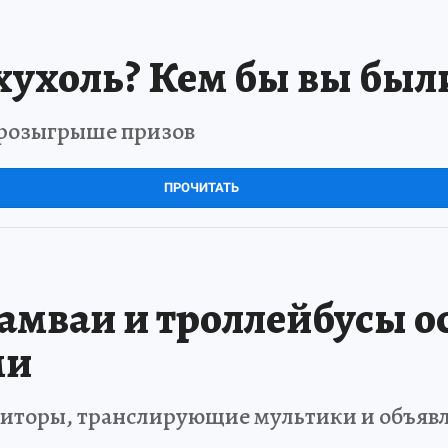
хухоль? Кем бы вы был
в розыгрыше призов
ПРОЧИТАТЬ
амваи и троллейбусы о
ми
ониторы, транслирующие мультики и объяв