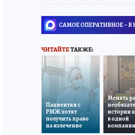
САМОЕ ОПЕРАТИВНОЕ – В
ЧИТАЙТЕ
ТАКЖЕ:
Менять р
Пациентки с
необязате
РМЖ хотят
истории 
получить право
в одной
на излечение
компани