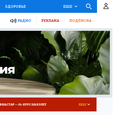
ЗДОРОВЬЕ
ЕЩЕ
ТЫ РОССИИ
РАДИО
РЕКЛАМА
ПОДПИСКА
КРЕТЫ
ПУТЕВОДИТЕЛЬ
 ЖЕЛЕЗА
ТУРИЗМ
Д ПОТРЕБИТЕЛЯ
ВСЕ О КП
ВИАСТАР — 50: КУРС НА ВЗЛЕТ
ЕЩЕ