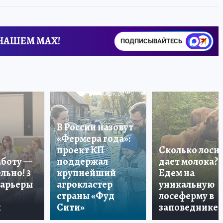
 НАШЕМ MAX!
ПОДПИСЫВАЙТЕСЬ
В России назовут
«Фермера года»:
проект КП
Сколько лоси
аботу —
поддержал
дает молока?
льно! 3
крупнейший
Едем на
карьеры
агрокластер
уникальную
страны «Фуд
лосеферму в
и
Сити»
заповеднике!