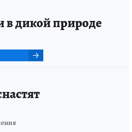
и в дикой природе
снастят
ления