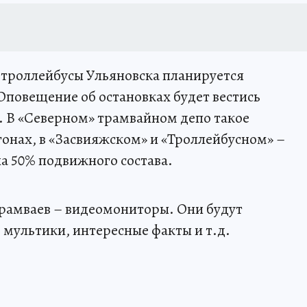
и троллейбусы Ульяновска планируется
повещение об остановках будет вестись
я. В «Северном» трамвайном депо такое
гонах, в «Засвияжском» и «Троллейбусном» –
а 50% подвижного состава.
трамваев – видеомониторы. Они будут
 мультики, интересные факты и т.д.