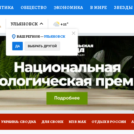
ИТИКА
ОБЩЕСТВО
ЭКОНОМИКА
В МИРЕ
ЗВЕЗДЫ
ЛУМНИСТЫ
ПРОИСШЕСТВИЯ
НАЦИОНАЛЬНЫЕ ПРОЕК
УЛЬЯНОВСК
+21
°
ВАШ РЕГИОН —
УЛЬЯНОВСК
Ы
ОТКРЫВАЕМ МИР
Я ЗНАЮ
СЕМЬЯ
ЖЕНСКИЕ СЕ
ДА
ВЫБРАТЬ ДРУГОЙ
ПРОМОКОДЫ
СЕРИАЛЫ
СПЕЦПРОЕКТЫ
ДЕФИЦИТ
ВИЗОР
КОЛЛЕКЦИИ
КОНКУРСЫ
РАБОТА У НАС
ГИ
НА САЙТЕ
УКРАИНА: СВОДКА
ДЛЯ СВОИХ
КП В МАХ
ОТДЫХ В РОССИИ
А