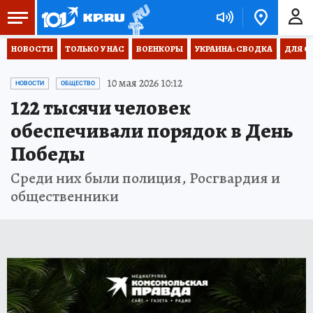
НОВОСТИ
ТОЛЬКО У НАС
ВОЕНКОРЫ
УКРАИНА: СВОДКА
ДЛЯ С
10 мая 2026 10:12
НОВОСТИ
ОБЩЕСТВО
122 тысячи человек
обеспечивали порядок в День
Победы
Среди них были полиция, Росгвардия и
общественники