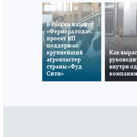
В России назовут
«Фермера года»:
проект КП
поддержал
крупнейший
Как вырас
агрокластер
руководи
страны «Фуд
внутри о
Сити»
компани