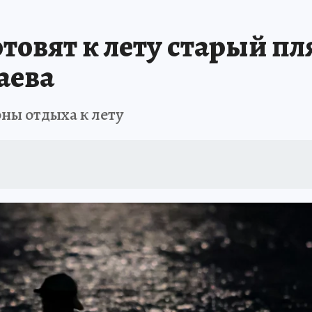
АФИША
ИСПЫТАНО НА СЕБЕ
товят к лету старый пл
аева
оны отдыха к лету