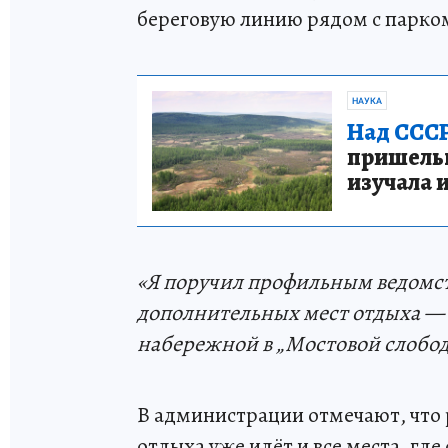
береговую линию рядом с парко
НАУКА
Над СССР
пришельце
изучала 
«Я поручил профильным ведомс
дополнительных мест отдыха — н
набережной в „Мостовой слобод
В администрации отмечают, что 
отдыха уже идёт и все места, гд