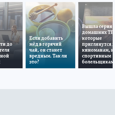
Вышла серия
домашних ТВ
Если добавить
которые
ти до
мёд в горячий
приглянутся 
теля
чай, он станет
киноманам, и
дной
вредным. Так ли
спортивным
и
это?
болельщикам