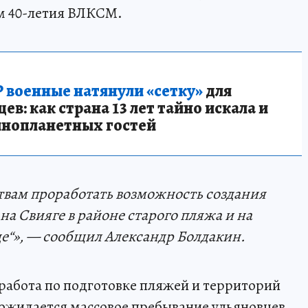
м 40-летия ВЛКСМ.
 военные натянули «сетку»
для
в: как страна 13 лет тайно искала и
инопланетных гостей
твам проработать возможность создания
а Свияге в районе старого пляжа и на
е“», — сообщил Александр Болдакин.
работа по подготовке пляжей и территорий
е ожидается массовое пребывание ульяновцев,