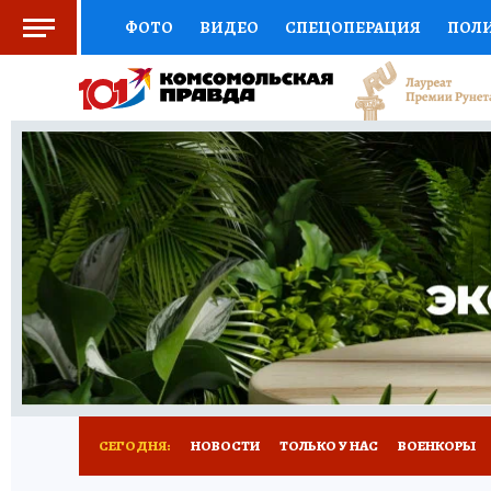
ФОТО
ВИДЕО
СПЕЦОПЕРАЦИЯ
ПОЛ
СОЦПОДДЕРЖКА
НАУКА
СПОРТ
КО
ВЫБОР ЭКСПЕРТОВ
ДОКТОР
ФИНАНС
КНИЖНАЯ ПОЛКА
ПРОГНОЗЫ НА СПОРТ
ПРЕСС-ЦЕНТР
НЕДВИЖИМОСТЬ
ТЕЛЕ
РАДИО КП
РЕКЛАМА
ТЕСТЫ
НОВОЕ 
СЕГОДНЯ:
НОВОСТИ
ТОЛЬКО У НАС
ВОЕНКОРЫ