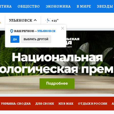
ИТИКА
ОБЩЕСТВО
ЭКОНОМИКА
В МИРЕ
ЗВЕЗДЫ
ЛУМНИСТЫ
ПРОИСШЕСТВИЯ
НАЦИОНАЛЬНЫЕ ПРОЕК
УЛЬЯНОВСК
+25
°
ВАШ РЕГИОН —
УЛЬЯНОВСК
Ы
ОТКРЫВАЕМ МИР
Я ЗНАЮ
СЕМЬЯ
ЖЕНСКИЕ СЕ
ДА
ВЫБРАТЬ ДРУГОЙ
ПРОМОКОДЫ
СЕРИАЛЫ
СПЕЦПРОЕКТЫ
ДЕФИЦИТ
ВИЗОР
КОЛЛЕКЦИИ
КОНКУРСЫ
РАБОТА У НАС
ГИ
НА САЙТЕ
УКРАИНА: СВОДКА
ДЛЯ СВОИХ
КП В МАХ
ОТДЫХ В РОССИИ
А