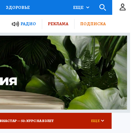
ЗДОРОВЬЕ
ЕЩЕ
ТЫ РОССИИ
РАДИО
РЕКЛАМА
ПОДПИСКА
КРЕТЫ
ПУТЕВОДИТЕЛЬ
 ЖЕЛЕЗА
ТУРИЗМ
Д ПОТРЕБИТЕЛЯ
ВСЕ О КП
ВИАСТАР — 50: КУРС НА ВЗЛЕТ
ЕЩЕ