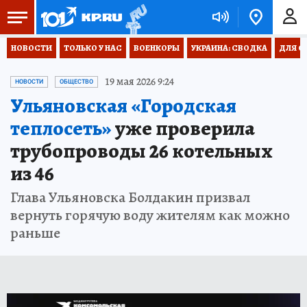
НОВОСТИ
ТОЛЬКО У НАС
ВОЕНКОРЫ
УКРАИНА: СВОДКА
ДЛЯ С
19 мая 2026 9:24
НОВОСТИ
ОБЩЕСТВО
Ульяновская «Городская
теплосеть»
уже проверила
трубопроводы 26 котельных
из 46
Глава Ульяновска Болдакин призвал
вернуть горячую воду жителям как можно
раньше