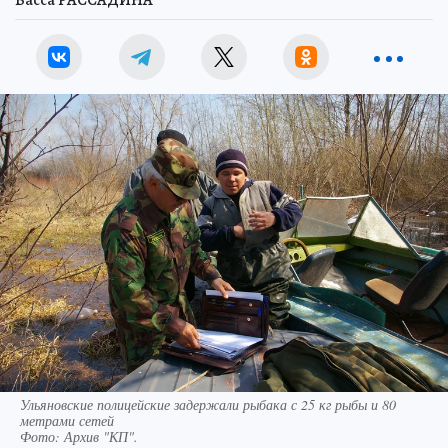
Васса РАССАДИНА
Ульяновские полицейские задержали рыбака с 25 кг рыбы и 80
метрами сетей
Фото:
Архив "КП".