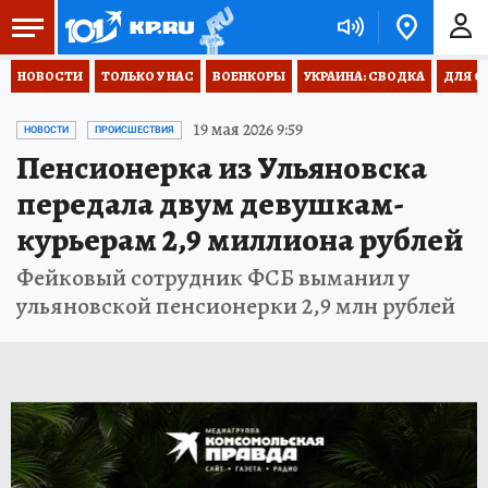
НОВОСТИ
ТОЛЬКО У НАС
ВОЕНКОРЫ
УКРАИНА: СВОДКА
ДЛЯ С
19 мая 2026 9:59
НОВОСТИ
ПРОИСШЕСТВИЯ
Пенсионерка из Ульяновска
передала двум девушкам-
курьерам 2,9 миллиона рублей
Фейковый сотрудник ФСБ выманил у
ульяновской пенсионерки 2,9 млн рублей