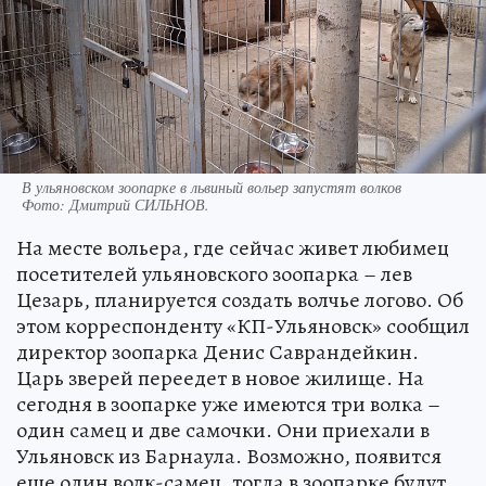
В ульяновском зоопарке в львиный вольер запустят волков
Фото:
Дмитрий СИЛЬНОВ.
На месте вольера, где сейчас живет любимец
посетителей ульяновского зоопарка – лев
Цезарь, планируется создать волчье логово. Об
этом корреспонденту «КП-Ульяновск» сообщил
директор зоопарка Денис Саврандейкин.
Царь зверей переедет в новое жилище. На
сегодня в зоопарке уже имеются три волка –
один самец и две самочки. Они приехали в
Ульяновск из Барнаула. Возможно, появится
еще один волк-самец, тогда в зоопарке будут