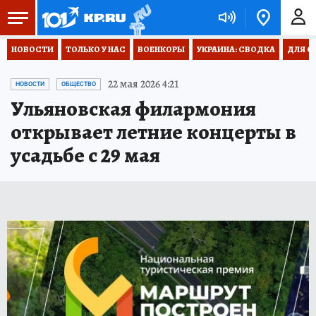
НОВОСТИ
ТОЛЬКО У НАС
ВОЕНКОРЫ
УКРАИНА: СВОДКА
ДЛЯ С
22 мая 2026 4:21
НОВОСТИ
ОБЩЕСТВО
Ульяновская филармония
открывает летние концерты в
усадьбе с 29 мая