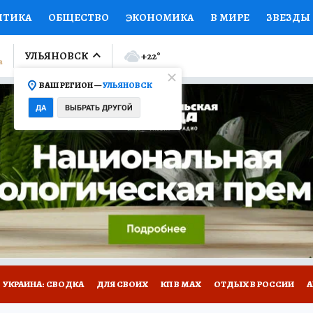
ИТИКА
ОБЩЕСТВО
ЭКОНОМИКА
В МИРЕ
ЗВЕЗДЫ
ЛУМНИСТЫ
ПРОИСШЕСТВИЯ
НАЦИОНАЛЬНЫЕ ПРОЕК
УЛЬЯНОВСК
+22
°
ВАШ РЕГИОН —
УЛЬЯНОВСК
Ы
ОТКРЫВАЕМ МИР
Я ЗНАЮ
СЕМЬЯ
ЖЕНСКИЕ СЕ
ДА
ВЫБРАТЬ ДРУГОЙ
ПРОМОКОДЫ
СЕРИАЛЫ
СПЕЦПРОЕКТЫ
ДЕФИЦИТ
ВИЗОР
КОЛЛЕКЦИИ
КОНКУРСЫ
РАБОТА У НАС
ГИ
НА САЙТЕ
УКРАИНА: СВОДКА
ДЛЯ СВОИХ
КП В МАХ
ОТДЫХ В РОССИИ
А