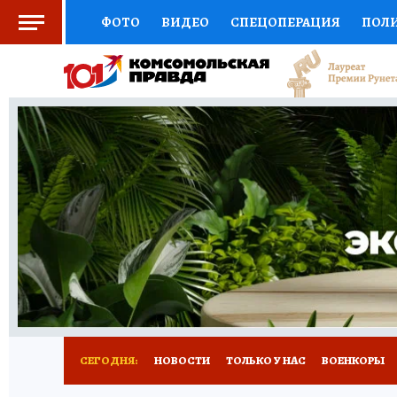
ФОТО
ВИДЕО
СПЕЦОПЕРАЦИЯ
ПОЛ
СОЦПОДДЕРЖКА
НАУКА
СПОРТ
КО
ВЫБОР ЭКСПЕРТОВ
ДОКТОР
ФИНАНС
КНИЖНАЯ ПОЛКА
ПРОГНОЗЫ НА СПОРТ
ПРЕСС-ЦЕНТР
НЕДВИЖИМОСТЬ
ТЕЛЕ
РАДИО КП
РЕКЛАМА
ТЕСТЫ
НОВОЕ 
СЕГОДНЯ:
НОВОСТИ
ТОЛЬКО У НАС
ВОЕНКОРЫ