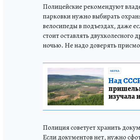
Полицейские рекомендуют владе
парковки нужно выбирать охраня
велосипеды в подъездах, даже е
стоит оставлять двухколесного д
ночью. Не надо доверять присм
НАУКА
Над СССР
пришельце
изучала 
Полиция советует хранить докум
Если документов нет, нужно сф