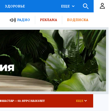
ЗДОРОВЬЕ
ЕЩЕ
ТЫ РОССИИ
РАДИО
РЕКЛАМА
ПОДПИСКА
КРЕТЫ
ПУТЕВОДИТЕЛЬ
 ЖЕЛЕЗА
ТУРИЗМ
Д ПОТРЕБИТЕЛЯ
ВСЕ О КП
ВИАСТАР — 50: КУРС НА ВЗЛЕТ
ЕЩЕ