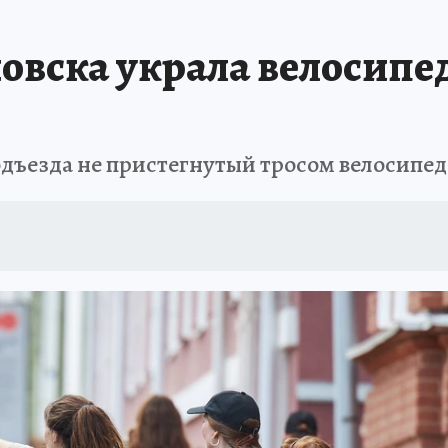
АФИША
ИСПЫТАНО НА СЕБЕ
вска украла велосипед
одъезда не пристегнутый тросом велосипед