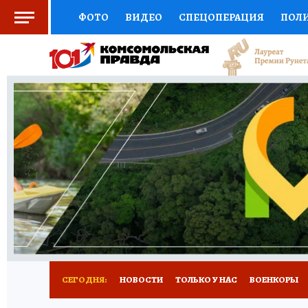
ФОТО
ВИДЕО
СПЕЦОПЕРАЦИЯ
ПОЛ
СОЦПОДДЕРЖКА
НАУКА
СПОРТ
КО
ВЫБОР ЭКСПЕРТОВ
ДОКТОР
ФИНАНС
КНИЖНАЯ ПОЛКА
ПРОГНОЗЫ НА СПОРТ
ПРЕСС-ЦЕНТР
НЕДВИЖИМОСТЬ
ТЕЛЕ
РАДИО КП
РЕКЛАМА
ТЕСТЫ
НОВОЕ 
СЕГОДНЯ:
НОВОСТИ
ТОЛЬКО У НАС
ВОЕНКОРЫ