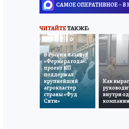
САМОЕ ОПЕРАТИВНОЕ – В
ЧИТАЙТЕ
ТАКЖЕ:
В России назовут
«Фермера года»:
проект КП
поддержал
крупнейший
Как вырас
агрокластер
руководи
страны «Фуд
внутри о
Сити»
компани