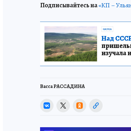
Подписывайтесь на
«КП – Улья
НАУКА
Над СССР
пришельце
изучала 
Васса РАССАДИНА