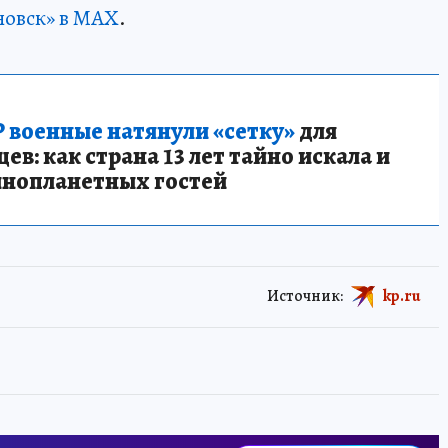
новск» в MAX
.
 военные натянули «сетку»
для
в: как страна 13 лет тайно искала и
инопланетных гостей
Источник:
kp.ru