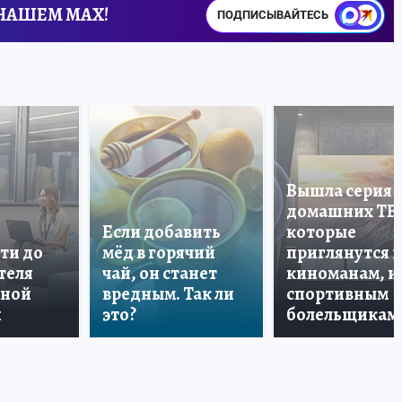
 НАШЕМ MAX!
ПОДПИСЫВАЙТЕСЬ
Вышла серия
домашних ТВ
Если добавить
которые
ти до
мёд в горячий
приглянутся 
теля
чай, он станет
киноманам, и
дной
вредным. Так ли
спортивным
и
это?
болельщикам