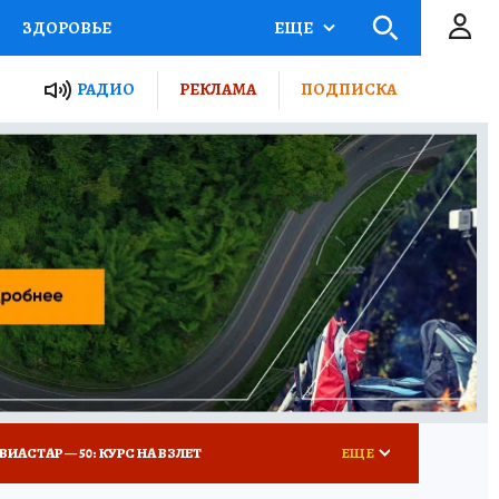
ЗДОРОВЬЕ
ЕЩЕ
ТЫ РОССИИ
РАДИО
РЕКЛАМА
ПОДПИСКА
КРЕТЫ
ПУТЕВОДИТЕЛЬ
 ЖЕЛЕЗА
ТУРИЗМ
Д ПОТРЕБИТЕЛЯ
ВСЕ О КП
ВИАСТАР — 50: КУРС НА ВЗЛЕТ
ЕЩЕ