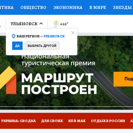
ИТИКА
ОБЩЕСТВО
ЭКОНОМИКА
В МИРЕ
ЗВЕЗДЫ
ЛУМНИСТЫ
ПРОИСШЕСТВИЯ
НАЦИОНАЛЬНЫЕ ПРОЕК
УЛЬЯНОВСК
+22
°
ВАШ РЕГИОН —
УЛЬЯНОВСК
Ы
ОТКРЫВАЕМ МИР
Я ЗНАЮ
СЕМЬЯ
ЖЕНСКИЕ СЕ
ДА
ВЫБРАТЬ ДРУГОЙ
ПРОМОКОДЫ
СЕРИАЛЫ
СПЕЦПРОЕКТЫ
ДЕФИЦИТ
ВИЗОР
КОЛЛЕКЦИИ
КОНКУРСЫ
РАБОТА У НАС
ГИ
НА САЙТЕ
УКРАИНА: СВОДКА
ДЛЯ СВОИХ
КП В МАХ
ОТДЫХ В РОССИИ
А