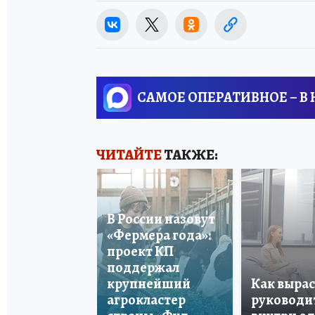
САМОЕ ОПЕРАТИВНОЕ – В
ЧИТАЙТЕ
ТАКЖЕ:
В России назовут
«Фермера года»:
проект КП
поддержал
крупнейший
Как вырас
агрокластер
руководи