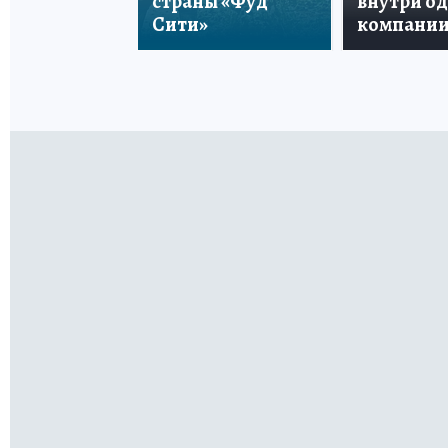
страны «Фуд
внутри о
Сити»
компани