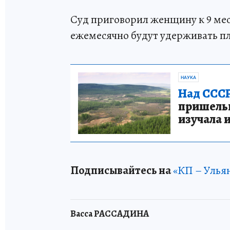
Суд приговорил женщину к 9 мес
ежемесячно будут удерживать пл
НАУКА
Над СССР
пришельце
изучала 
Подписывайтесь на
«КП – Улья
Васса РАССАДИНА