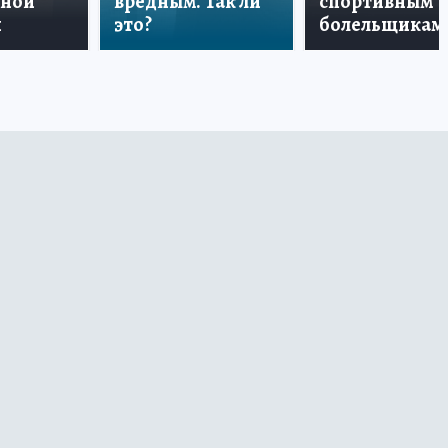
дной
вредным. Так ли
спортивным
и
это?
болельщикам