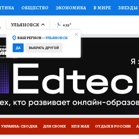
ИТИКА
ОБЩЕСТВО
ЭКОНОМИКА
В МИРЕ
ЗВЕЗДЫ
ЛУМНИСТЫ
ПРОИСШЕСТВИЯ
НАЦИОНАЛЬНЫЕ ПРОЕК
УЛЬЯНОВСК
+25
°
ВАШ РЕГИОН —
УЛЬЯНОВСК
Ы
ОТКРЫВАЕМ МИР
Я ЗНАЮ
СЕМЬЯ
ЖЕНСКИЕ СЕ
ДА
ВЫБРАТЬ ДРУГОЙ
ПРОМОКОДЫ
СЕРИАЛЫ
СПЕЦПРОЕКТЫ
ДЕФИЦИТ
ВИЗОР
КОЛЛЕКЦИИ
КОНКУРСЫ
РАБОТА У НАС
ГИ
НА САЙТЕ
УКРАИНА: СВОДКА
ДЛЯ СВОИХ
КП В МАХ
ОТДЫХ В РОССИИ
А