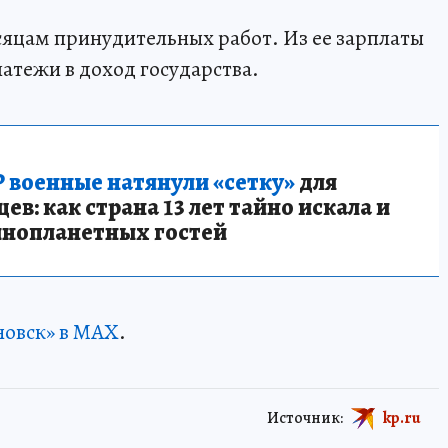
яцам принудительных работ. Из ее зарплаты
атежи в доход государства.
 военные натянули «сетку»
для
в: как страна 13 лет тайно искала и
инопланетных гостей
новск» в MAX
.
Источник:
kp.ru