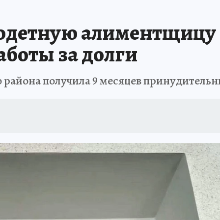
АФИША
ИСПЫТАНО НА СЕБЕ
одетную алиментщицу 
боты за долги
о района получила 9 месяцев принудительн