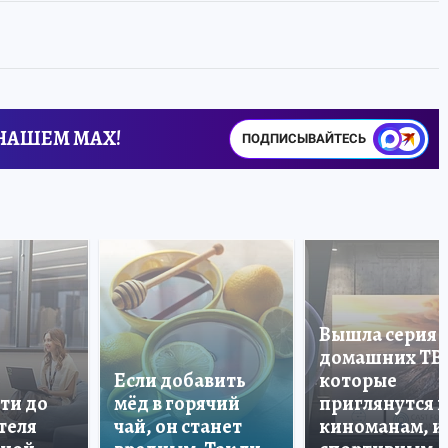
 НАШЕМ MAX!
ПОДПИСЫВАЙТЕСЬ
Вышла серия
домашних ТВ
Если добавить
которые
ти до
мёд в горячий
приглянутся 
теля
чай, он станет
киноманам, и