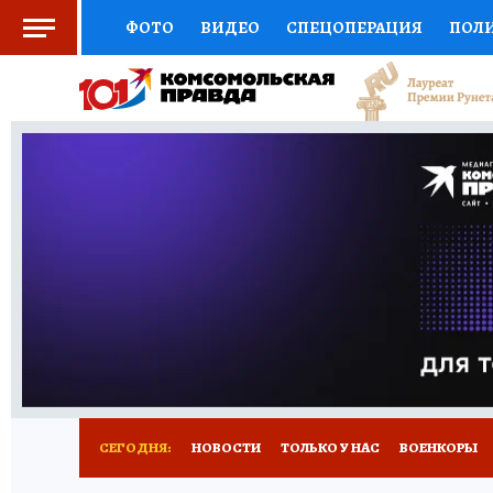
ФОТО
ВИДЕО
СПЕЦОПЕРАЦИЯ
ПОЛ
СОЦПОДДЕРЖКА
НАУКА
СПОРТ
КО
ВЫБОР ЭКСПЕРТОВ
ДОКТОР
ФИНАНС
КНИЖНАЯ ПОЛКА
ПРОГНОЗЫ НА СПОРТ
ПРЕСС-ЦЕНТР
НЕДВИЖИМОСТЬ
ТЕЛЕ
РАДИО КП
РЕКЛАМА
ТЕСТЫ
НОВОЕ 
СЕГОДНЯ:
НОВОСТИ
ТОЛЬКО У НАС
ВОЕНКОРЫ