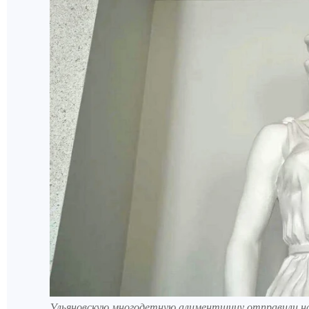
Ульяновскую многодетную алиментщицу отправили на