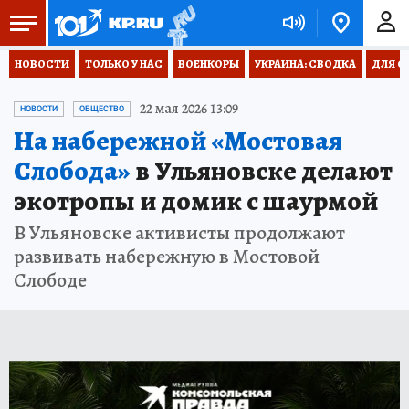
НОВОСТИ
ТОЛЬКО У НАС
ВОЕНКОРЫ
УКРАИНА: СВОДКА
ДЛЯ С
22 мая 2026 13:09
НОВОСТИ
ОБЩЕСТВО
На набережной «Мостовая
Слобода»
в Ульяновске делают
экотропы и домик с шаурмой
В Ульяновске активисты продолжают
развивать набережную в Мостовой
Слободе