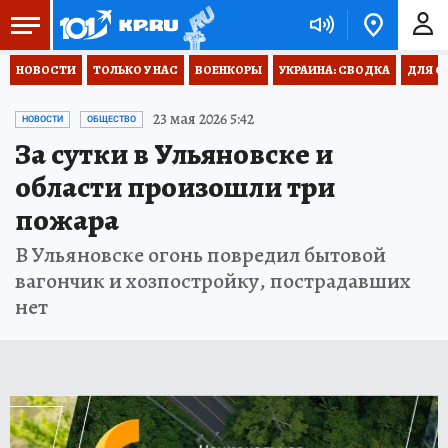
НОВОСТИ
ТОЛЬКО У НАС
ВОЕНКОРЫ
УКРАИНА: СВОДКА
ДЛЯ С
23 мая 2026 5:42
НОВОСТИ
ОБЩЕСТВО
За сутки в Ульяновске и
области произошли три
пожара
В Ульяновске огонь повредил бытовой
вагончик и хозпостройку, пострадавших
нет