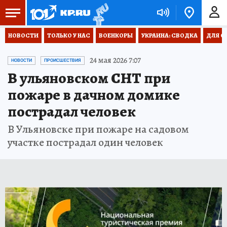
НОВОСТИ
ТОЛЬКО У НАС
ВОЕНКОРЫ
УКРАИНА: СВОДКА
ДЛЯ С
24 мая 2026 7:07
НОВОСТИ
ПРОИСШЕСТВИЯ
В ульяновском СНТ при
пожаре в дачном домике
пострадал человек
В Ульяновске при пожаре на садовом
участке пострадал один человек