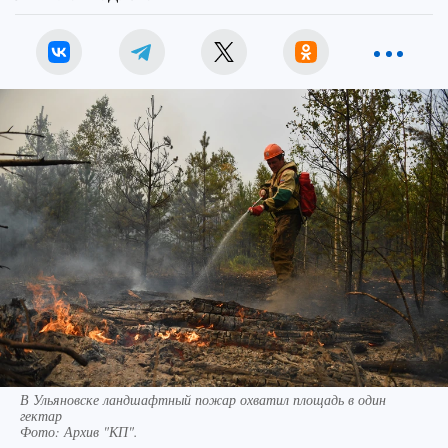
В Ульяновске ландшафтный пожар охватил площадь в один
гектар
Фото:
Архив "КП".