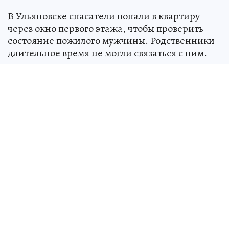
В Ульяновске спасатели попали в квартиру
через окно первого этажа, чтобы проверить
состояние пожилого мужчины. Родственники
длительное время не могли связаться с ним.
Сообщение в Единую дежурно-диспетчерскую
службу поступило 22 мая. Заявители указали,
что мужчина не выходит на связь.
Специалисты Управления гражданской
защиты Ульяновска оперативно выехали на
место- на улицу Железнодорожную в
Железнодорожном районе города.