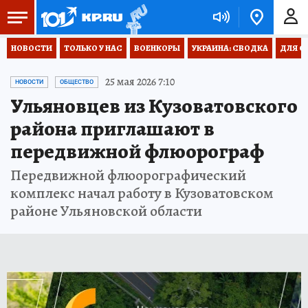
НОВОСТИ
ТОЛЬКО У НАС
ВОЕНКОРЫ
УКРАИНА: СВОДКА
ДЛЯ С
25 мая 2026 7:10
НОВОСТИ
ОБЩЕСТВО
Ульяновцев из Кузоватовского
района приглашают в
передвижной флюорограф
Передвижной флюорографический
комплекс начал работу в Кузоватовском
районе Ульяновской области