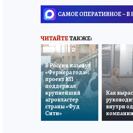
САМОЕ ОПЕРАТИВНОЕ – В
ЧИТАЙТЕ
ТАКЖЕ:
В России назовут
«Фермера года»:
проект КП
поддержал
крупнейший
Как вырас
агрокластер
руководи
страны «Фуд
внутри о
Сити»
компани