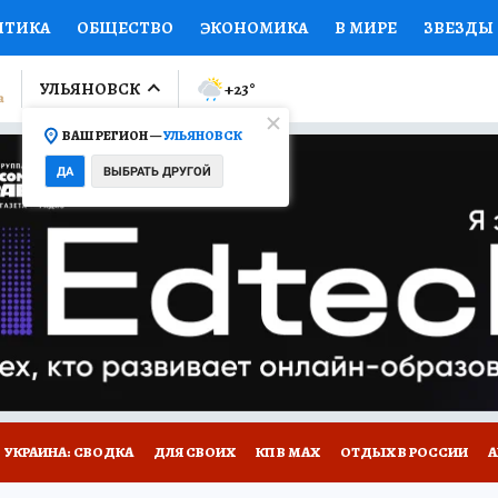
ИТИКА
ОБЩЕСТВО
ЭКОНОМИКА
В МИРЕ
ЗВЕЗДЫ
ЛУМНИСТЫ
ПРОИСШЕСТВИЯ
НАЦИОНАЛЬНЫЕ ПРОЕК
УЛЬЯНОВСК
+23
°
ВАШ РЕГИОН —
УЛЬЯНОВСК
Ы
ОТКРЫВАЕМ МИР
Я ЗНАЮ
СЕМЬЯ
ЖЕНСКИЕ СЕ
ДА
ВЫБРАТЬ ДРУГОЙ
ПРОМОКОДЫ
СЕРИАЛЫ
СПЕЦПРОЕКТЫ
ДЕФИЦИТ
ВИЗОР
КОЛЛЕКЦИИ
КОНКУРСЫ
РАБОТА У НАС
ГИ
НА САЙТЕ
УКРАИНА: СВОДКА
ДЛЯ СВОИХ
КП В МАХ
ОТДЫХ В РОССИИ
А