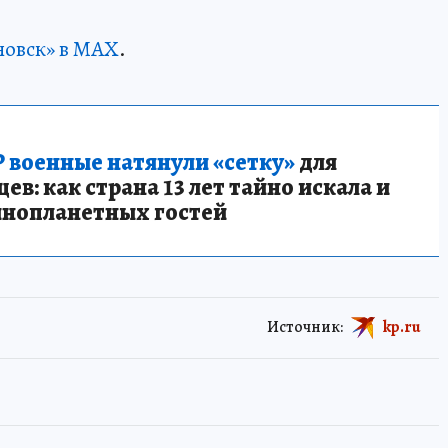
новск» в MAX
.
 военные натянули «сетку»
для
в: как страна 13 лет тайно искала и
инопланетных гостей
Источник:
kp.ru