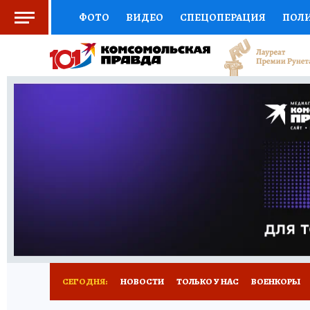
ФОТО
ВИДЕО
СПЕЦОПЕРАЦИЯ
ПОЛ
СОЦПОДДЕРЖКА
НАУКА
СПОРТ
КО
ВЫБОР ЭКСПЕРТОВ
ДОКТОР
ФИНАНС
КНИЖНАЯ ПОЛКА
ПРОГНОЗЫ НА СПОРТ
ПРЕСС-ЦЕНТР
НЕДВИЖИМОСТЬ
ТЕЛЕ
РАДИО КП
РЕКЛАМА
ТЕСТЫ
НОВОЕ 
СЕГОДНЯ:
НОВОСТИ
ТОЛЬКО У НАС
ВОЕНКОРЫ