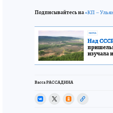
Подписывайтесь на
«КП – Улья
НАУКА
Над СССР
пришельце
изучала 
Васса РАССАДИНА