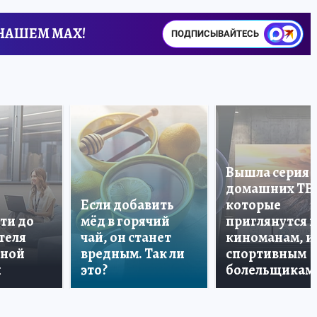
 НАШЕМ MAX!
ПОДПИСЫВАЙТЕСЬ
Вышла серия
домашних ТВ
Если добавить
которые
ти до
мёд в горячий
приглянутся 
теля
чай, он станет
киноманам, и
дной
вредным. Так ли
спортивным
и
это?
болельщикам