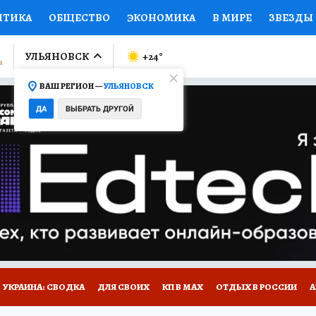
ИТИКА
ОБЩЕСТВО
ЭКОНОМИКА
В МИРЕ
ЗВЕЗДЫ
ЛУМНИСТЫ
ПРОИСШЕСТВИЯ
НАЦИОНАЛЬНЫЕ ПРОЕК
УЛЬЯНОВСК
+24
°
ВАШ РЕГИОН —
УЛЬЯНОВСК
Ы
ОТКРЫВАЕМ МИР
Я ЗНАЮ
СЕМЬЯ
ЖЕНСКИЕ СЕ
ДА
ВЫБРАТЬ ДРУГОЙ
ПРОМОКОДЫ
СЕРИАЛЫ
СПЕЦПРОЕКТЫ
ДЕФИЦИТ
ВИЗОР
КОЛЛЕКЦИИ
КОНКУРСЫ
РАБОТА У НАС
ГИ
НА САЙТЕ
УКРАИНА: СВОДКА
ДЛЯ СВОИХ
КП В МАХ
ОТДЫХ В РОССИИ
А