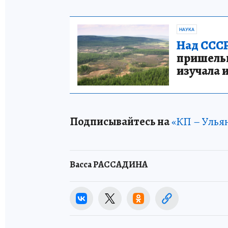
НАУКА
Над СССР
пришельце
изучала 
Подписывайтесь на
«КП – Улья
Васса РАССАДИНА