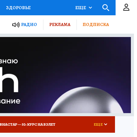
ЗДОРОВЬЕ
ЕЩЕ
ТЫ РОССИИ
РАДИО
РЕКЛАМА
ПОДПИСКА
КРЕТЫ
ПУТЕВОДИТЕЛЬ
 ЖЕЛЕЗА
ТУРИЗМ
Д ПОТРЕБИТЕЛЯ
ВСЕ О КП
ВИАСТАР — 50: КУРС НА ВЗЛЕТ
ЕЩЕ