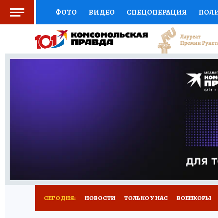
ФОТО
ВИДЕО
СПЕЦОПЕРАЦИЯ
ПОЛ
СОЦПОДДЕРЖКА
НАУКА
СПОРТ
КО
ВЫБОР ЭКСПЕРТОВ
ДОКТОР
ФИНАНС
КНИЖНАЯ ПОЛКА
ПРОГНОЗЫ НА СПОРТ
ПРЕСС-ЦЕНТР
НЕДВИЖИМОСТЬ
ТЕЛЕ
РАДИО КП
РЕКЛАМА
ТЕСТЫ
НОВОЕ 
СЕГОДНЯ:
НОВОСТИ
ТОЛЬКО У НАС
ВОЕНКОРЫ