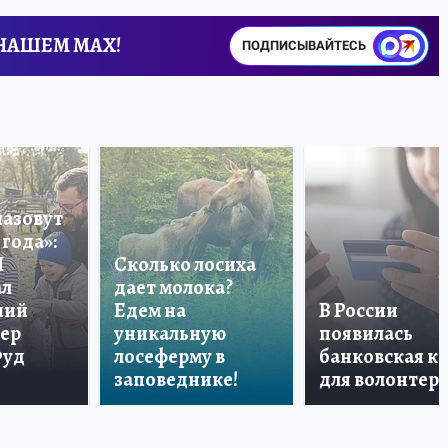
 НАШЕМ MAX!
ПОДПИСЫВАЙТЕСЬ
назовут
года»:
П
Сколько лосиха
ал
дает молока?
ший
Едем на
В России
тер
уникальную
появилась
Фуд
лосеферму в
банковская к
заповеднике!
для волонтер