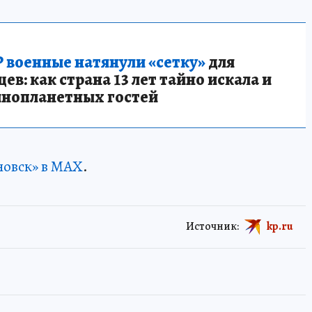
 военные натянули «сетку»
для
в: как страна 13 лет тайно искала и
инопланетных гостей
новск» в MAX
.
Источник:
kp.ru