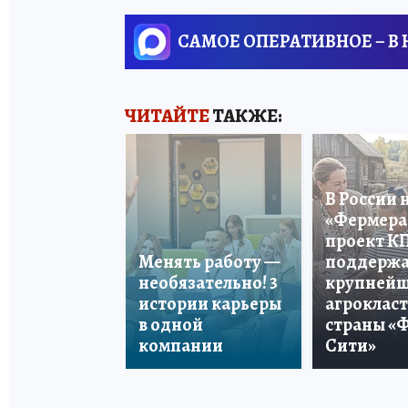
САМОЕ ОПЕРАТИВНОЕ – В
ЧИТАЙТЕ
ТАКЖЕ:
В России 
«Фермера 
проект К
Менять работу —
поддерж
необязательно! 3
крупней
истории карьеры
агроклас
в одной
страны «
компании
Сити»