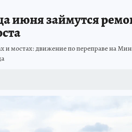
АФИША
ИСПЫТАНО НА СЕБЕ
нца июня займутся рем
оста
ах и мостах: движение по переправе на Мин
да