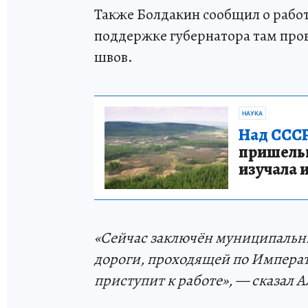
Также Болдакин сообщил о рабо
поддержке губернатора там пр
швов.
НАУКА
Над СССР
пришельце
изучала 
«Сейчас заключён муниципальн
дороги, проходящей по Императ
приступит к работе», — сказал 