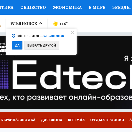
ИТИКА
ОБЩЕСТВО
ЭКОНОМИКА
В МИРЕ
ЗВЕЗДЫ
ЛУМНИСТЫ
ПРОИСШЕСТВИЯ
НАЦИОНАЛЬНЫЕ ПРОЕК
УЛЬЯНОВСК
+16
°
ВАШ РЕГИОН —
УЛЬЯНОВСК
Ы
ОТКРЫВАЕМ МИР
Я ЗНАЮ
СЕМЬЯ
ЖЕНСКИЕ СЕ
ДА
ВЫБРАТЬ ДРУГОЙ
ПРОМОКОДЫ
СЕРИАЛЫ
СПЕЦПРОЕКТЫ
ДЕФИЦИТ
ВИЗОР
КОЛЛЕКЦИИ
КОНКУРСЫ
РАБОТА У НАС
ГИ
НА САЙТЕ
УКРАИНА: СВОДКА
ДЛЯ СВОИХ
КП В МАХ
ОТДЫХ В РОССИИ
А