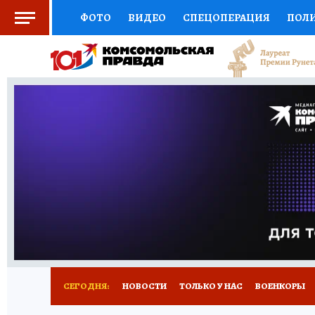
ФОТО
ВИДЕО
СПЕЦОПЕРАЦИЯ
ПОЛ
СОЦПОДДЕРЖКА
НАУКА
СПОРТ
КО
ВЫБОР ЭКСПЕРТОВ
ДОКТОР
ФИНАНС
КНИЖНАЯ ПОЛКА
ПРОГНОЗЫ НА СПОРТ
ПРЕСС-ЦЕНТР
НЕДВИЖИМОСТЬ
ТЕЛЕ
РАДИО КП
РЕКЛАМА
ТЕСТЫ
НОВОЕ 
СЕГОДНЯ:
НОВОСТИ
ТОЛЬКО У НАС
ВОЕНКОРЫ