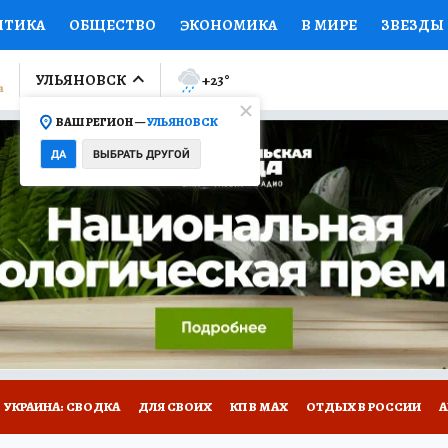
ИТИКА
ОБЩЕСТВО
ЭКОНОМИКА
В МИРЕ
ЗВЕЗДЫ
ЛУМНИСТЫ
ПРОИСШЕСТВИЯ
НАЦИОНАЛЬНЫЕ ПРОЕК
УЛЬЯНОВСК
+23
°
ВАШ РЕГИОН —
УЛЬЯНОВСК
Ы
ОТКРЫВАЕМ МИР
Я ЗНАЮ
СЕМЬЯ
ЖЕНСКИЕ СЕ
ДА
ВЫБРАТЬ ДРУГОЙ
ПРОМОКОДЫ
СЕРИАЛЫ
СПЕЦПРОЕКТЫ
ДЕФИЦИТ
ВИЗОР
КОЛЛЕКЦИИ
КОНКУРСЫ
РАБОТА У НАС
ГИ
НА САЙТЕ
УКРАИНА: СВОДКА
ДЛЯ СВОИХ
КП В МАХ
ОТДЫХ В РОССИИ
А