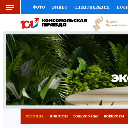
ФОТО
ВИДЕО
СПЕЦОПЕРАЦИЯ
ПОЛ
СОЦПОДДЕРЖКА
НАУКА
СПОРТ
КО
ВЫБОР ЭКСПЕРТОВ
ДОКТОР
ФИНАНС
КНИЖНАЯ ПОЛКА
ПРОГНОЗЫ НА СПОРТ
ПРЕСС-ЦЕНТР
НЕДВИЖИМОСТЬ
ТЕЛЕ
РАДИО КП
РЕКЛАМА
ТЕСТЫ
НОВОЕ 
СЕГОДНЯ:
НОВОСТИ
ТОЛЬКО У НАС
ВОЕНКОРЫ