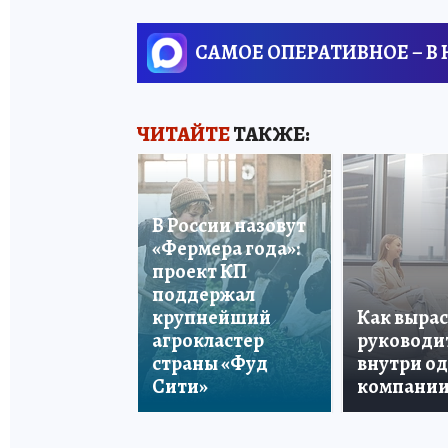
САМОЕ ОПЕРАТИВНОЕ – В
ЧИТАЙТЕ
ТАКЖЕ:
В России назовут
«Фермера года»:
проект КП
поддержал
крупнейший
Как вырас
агрокластер
руководи
страны «Фуд
внутри о
Сити»
компани