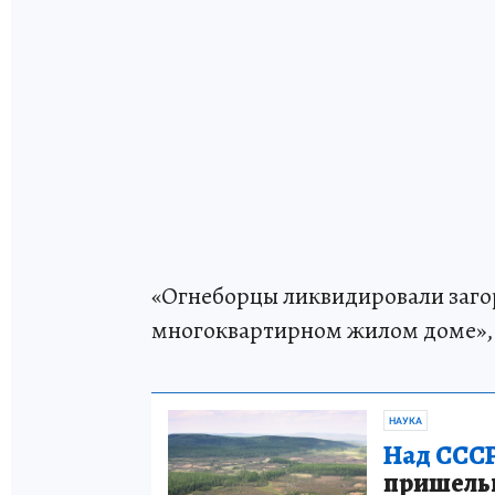
«Огнеборцы ликвидировали заго
многоквартирном жилом доме», 
НАУКА
Над СССР
пришельце