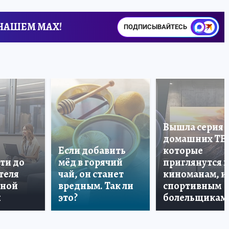
 НАШЕМ MAX!
ПОДПИСЫВАЙТЕСЬ
Вышла серия
домашних ТВ
Если добавить
которые
ти до
мёд в горячий
приглянутся 
теля
чай, он станет
киноманам, и
дной
вредным. Так ли
спортивным
и
это?
болельщикам