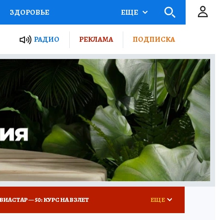
ЗДОРОВЬЕ
ЕЩЕ
ТЫ РОССИИ
РАДИО
РЕКЛАМА
ПОДПИСКА
КРЕТЫ
ПУТЕВОДИТЕЛЬ
 ЖЕЛЕЗА
ТУРИЗМ
Д ПОТРЕБИТЕЛЯ
ВСЕ О КП
ВИАСТАР — 50: КУРС НА ВЗЛЕТ
ЕЩЕ