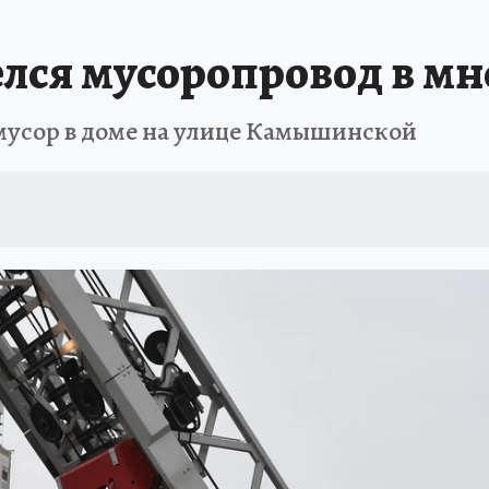
АФИША
ИСПЫТАНО НА СЕБЕ
елся мусоропровод в м
мусор в доме на улице Камышинской