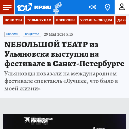
НОВОСТИ
ТОЛЬКО У НАС
ВОЕНКОРЫ
УКРАИНА: СВОДКА
ДЛЯ С
29 мая 2026 5:15
НОВОСТИ
ОБЩЕСТВО
NEБОЛЬШОЙ ТЕАТР из
Ульяновска выступил на
фестивале в Санкт-Петербурге
Ульяновцы показали на международном
фестивале спектакль «Лучшее, что было в
моей жизни»