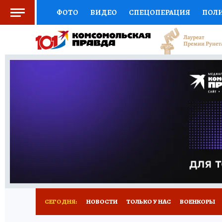
ФОТО
ВИДЕО
СПЕЦОПЕРАЦИЯ
ПОЛ
СОЦПОДДЕРЖКА
НАУКА
СПОРТ
КО
ВЫБОР ЭКСПЕРТОВ
ДОКТОР
ФИНАНС
КНИЖНАЯ ПОЛКА
ПРОГНОЗЫ НА СПОРТ
ПРЕСС-ЦЕНТР
НЕДВИЖИМОСТЬ
ТЕЛЕ
РАДИО КП
РЕКЛАМА
ТЕСТЫ
НОВОЕ 
СЕГОДНЯ:
НОВОСТИ
ТОЛЬКО У НАС
ВОЕНКОРЫ