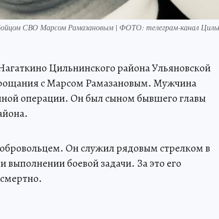
 бойцом СВО Марсом Рамазановым | ФОТО: телеграм-канал Циль
е Нагаткино Цильнинского района Ульяновской
прощания с Марсом Рамазановым. Мужчина
нной операции. Он был сыном бывшего главы
айона.
добровольцем. Он служил рядовым стрелком в
 выполнении боевой задачи. За это его
осмертно.