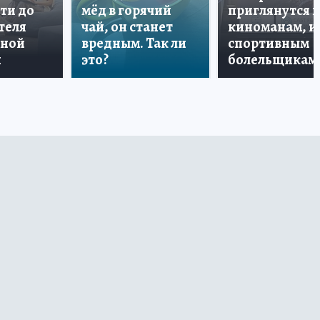
ти до
мёд в горячий
приглянутся 
теля
чай, он станет
киноманам, и
дной
вредным. Так ли
спортивным
и
это?
болельщикам