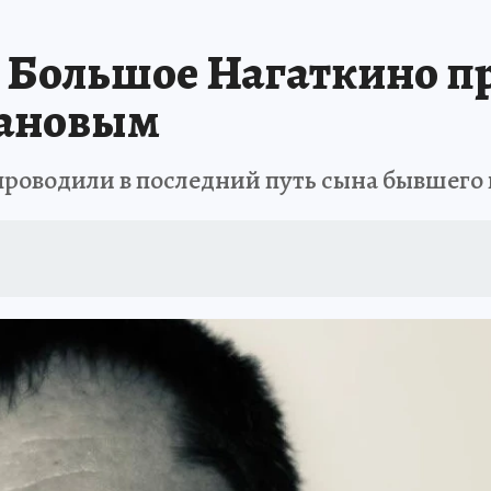
АФИША
ИСПЫТАНО НА СЕБЕ
е Большое Нагаткино п
зановым
роводили в последний путь сына бывшего 