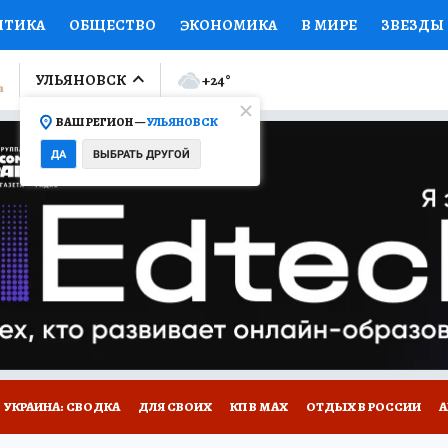
ИТИКА
ОБЩЕСТВО
ЭКОНОМИКА
В МИРЕ
ЗВЕЗДЫ
ЛУМНИСТЫ
ПРОИСШЕСТВИЯ
НАЦИОНАЛЬНЫЕ ПРОЕК
УЛЬЯНОВСК
+24
°
ВАШ РЕГИОН —
УЛЬЯНОВСК
Ы
ОТКРЫВАЕМ МИР
Я ЗНАЮ
СЕМЬЯ
ЖЕНСКИЕ СЕ
ДА
ВЫБРАТЬ ДРУГОЙ
ПРОМОКОДЫ
СЕРИАЛЫ
СПЕЦПРОЕКТЫ
ДЕФИЦИТ
ВИЗОР
КОЛЛЕКЦИИ
КОНКУРСЫ
РАБОТА У НАС
ГИ
НА САЙТЕ
УКРАИНА: СВОДКА
ДЛЯ СВОИХ
КП В МАХ
ОТДЫХ В РОССИИ
А