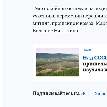
Тело покойного вынесли из роди
участники церемонии перешли к
митинг, прощание и намаз. Марс
Большое Нагаткино.
НАУКА
Над СССР
пришельце
изучала 
Подписывайтесь на
«КП – Улья