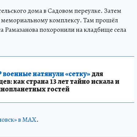
тельского дома в Садовом переулке. Затем
 мемориальному комплексу. Там прошёл
а Рамазанова похоронили на кладбище села
 военные натянули «сетку»
для
в: как страна 13 лет тайно искала и
инопланетных гостей
новск» в MAX
.