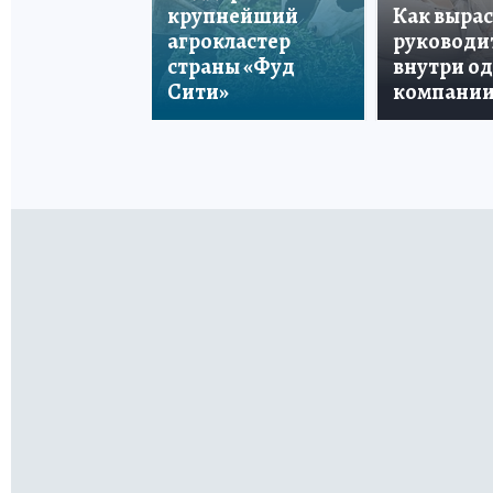
крупнейший
Как вырас
агрокластер
руководи
страны «Фуд
внутри о
Сити»
компани