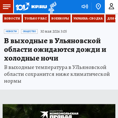
НОВОСТИ
ТОЛЬКО У НАС
ВОЕНКОРЫ
УКРАИНА: СВОДКА
ДЛЯ С
30 мая 2026 3:05
НОВОСТИ
ОБЩЕСТВО
В выходные в Ульяновской
области ожидаются дожди и
холодные ночи
В выходные температура в УЛьяновской
области сохранится ниже климатической
нормы