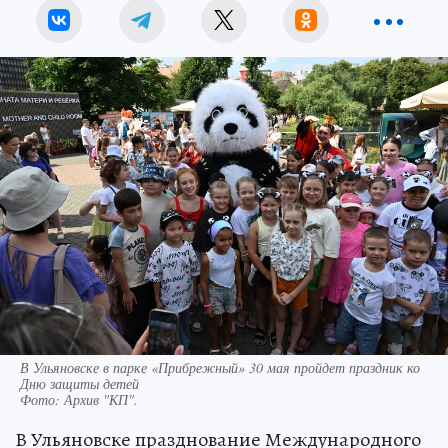
В Ульяновске в парке «Прибрежный» 30 мая пройдет праздник ко
Дню защиты детей
Фото:
Архив "КП".
В Ульяновске празднование Международного