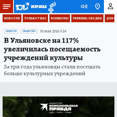
НОВОСТИ
ТОЛЬКО У НАС
ВОЕНКОРЫ
УКРАИНА: СВОДКА
ДЛЯ С
30 мая 2026 5:24
НОВОСТИ
ОБЩЕСТВО
В Ульяновске на 117%
увеличилась посещаемость
учреждений культуры
За три года ульяновцы стали посещать
больше культурных учреждений