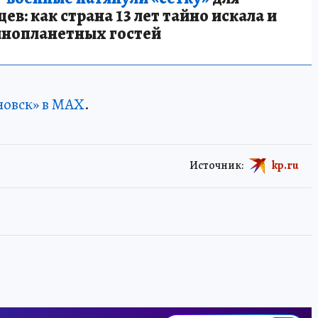
в: как страна 13 лет тайно искала и
инопланетных гостей
новск» в MAX
.
Источник:
kp.ru