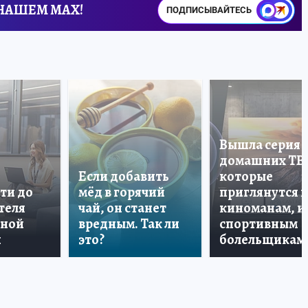
 НАШЕМ MAX!
ПОДПИСЫВАЙТЕСЬ
Вышла серия
домашних ТВ
Если добавить
которые
ти до
мёд в горячий
приглянутся 
теля
чай, он станет
киноманам, и
дной
вредным. Так ли
спортивным
и
это?
болельщикам