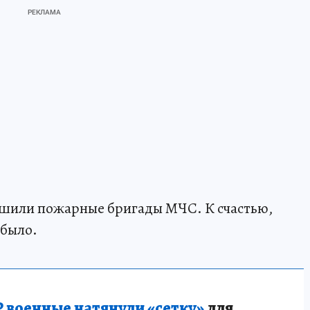
ушили пожарные бригады МЧС. К счастью,
 было.
 военные натянули «сетку»
для