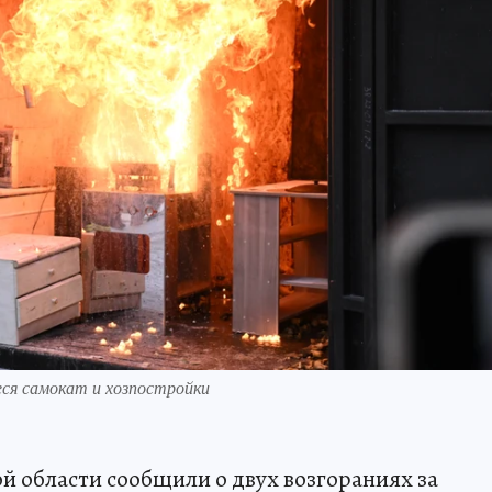
ся самокат и хозпостройки
 области сообщили о двух возгораниях за