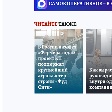
САМОЕ ОПЕРАТИВНОЕ – В
ЧИТАЙТЕ
ТАКЖЕ:
В России назовут
«Фермера года»:
проект КП
поддержал
крупнейший
Как вырас
агрокластер
руководи
страны «Фуд
внутри о
Сити»
компани