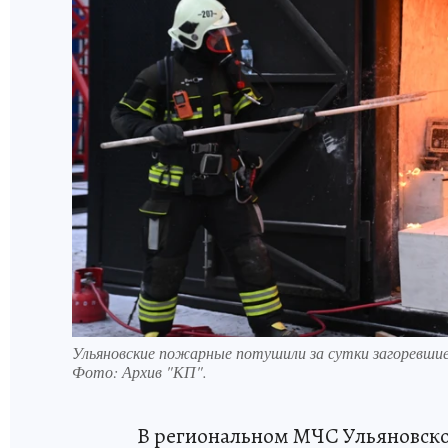
Ульяновские пожарные потушили за сутки загоревшие
Фото:
Архив "КП".
В региональном МЧС Ульяновской