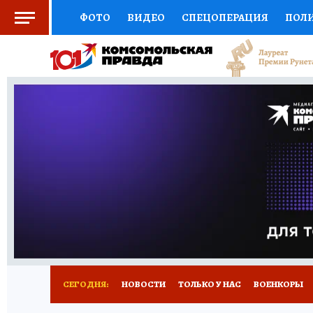
ФОТО
ВИДЕО
СПЕЦОПЕРАЦИЯ
ПОЛ
СОЦПОДДЕРЖКА
НАУКА
СПОРТ
КО
ВЫБОР ЭКСПЕРТОВ
ДОКТОР
ФИНАНС
КНИЖНАЯ ПОЛКА
ПРОГНОЗЫ НА СПОРТ
ПРЕСС-ЦЕНТР
НЕДВИЖИМОСТЬ
ТЕЛЕ
РАДИО КП
РЕКЛАМА
ТЕСТЫ
НОВОЕ 
СЕГОДНЯ:
НОВОСТИ
ТОЛЬКО У НАС
ВОЕНКОРЫ