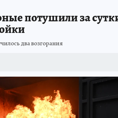
АФИША
ИСПЫТАНО НА СЕБЕ
ные потушили за сутк
ройки
лучилось два возгорания