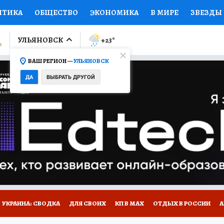
ИТИКА
ОБЩЕСТВО
ЭКОНОМИКА
В МИРЕ
ЗВЕЗДЫ
ЛУМНИСТЫ
ПРОИСШЕСТВИЯ
НАЦИОНАЛЬНЫЕ ПРОЕК
УЛЬЯНОВСК
+23
°
ВАШ РЕГИОН —
УЛЬЯНОВСК
Ы
ОТКРЫВАЕМ МИР
Я ЗНАЮ
СЕМЬЯ
ЖЕНСКИЕ СЕ
ДА
ВЫБРАТЬ ДРУГОЙ
ПРОМОКОДЫ
СЕРИАЛЫ
СПЕЦПРОЕКТЫ
ДЕФИЦИТ
ВИЗОР
КОЛЛЕКЦИИ
КОНКУРСЫ
РАБОТА У НАС
ГИ
НА САЙТЕ
УКРАИНА: СВОДКА
ДЛЯ СВОИХ
КП В МАХ
ОТДЫХ В РОССИИ
А