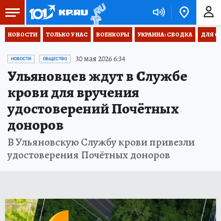
НОВОСТИ
ТОЛЬКО У НАС
ВОЕНКОРЫ
УКРАИНА: СВОДКА
ДЛЯ С
30 мая 2026 6:34
НОВОСТИ
ОБЩЕСТВО
Ульяновцев ждут в Службе
крови для вручения
удостоверений Почётных
доноров
В Ульяновскую Службу крови привезли
удостоверения Почётных доноров