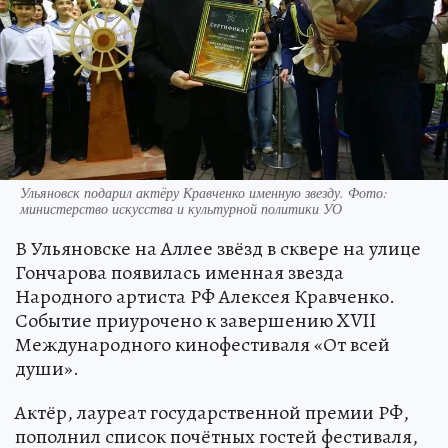
Ульяновск подарил актёру Кравченко именную звезду. Фото:
министерство искусства и культурной политики УО
В Ульяновске на Аллее звёзд в сквере на улице
Гончарова появилась именная звезда
Народного артиста РФ Алексея Кравченко.
Событие приурочено к завершению XVII
Международного кинофестиваля «От всей
души».
Актёр, лауреат государственной премии РФ,
пополнил список почётных гостей фестиваля,