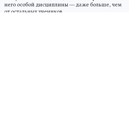
него особой дисциплины — даже больше, чем
от остальных учеников.
Брат певца Михаил Жуков тоже принял