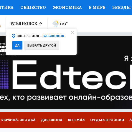
ИТИКА
ОБЩЕСТВО
ЭКОНОМИКА
В МИРЕ
ЗВЕЗДЫ
ЛУМНИСТЫ
ПРОИСШЕСТВИЯ
НАЦИОНАЛЬНЫЕ ПРОЕК
УЛЬЯНОВСК
+23
°
ВАШ РЕГИОН —
УЛЬЯНОВСК
Ы
ОТКРЫВАЕМ МИР
Я ЗНАЮ
СЕМЬЯ
ЖЕНСКИЕ СЕ
ДА
ВЫБРАТЬ ДРУГОЙ
ПРОМОКОДЫ
СЕРИАЛЫ
СПЕЦПРОЕКТЫ
ДЕФИЦИТ
ВИЗОР
КОЛЛЕКЦИИ
КОНКУРСЫ
РАБОТА У НАС
ГИ
НА САЙТЕ
УКРАИНА: СВОДКА
ДЛЯ СВОИХ
КП В МАХ
ОТДЫХ В РОССИИ
А