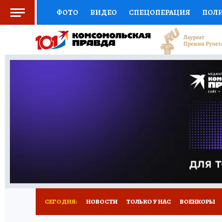
ФОТО
ВИДЕО
СПЕЦОПЕРАЦИЯ
ПОЛ
СОЦПОДДЕРЖКА
НАУКА
СПОРТ
КО
ВЫБОР ЭКСПЕРТОВ
ДОКТОР
ФИНАНС
КНИЖНАЯ ПОЛКА
ПРОГНОЗЫ НА СПОРТ
ПРЕСС-ЦЕНТР
НЕДВИЖИМОСТЬ
ТЕЛЕ
РАДИО КП
РЕКЛАМА
ТЕСТЫ
НОВОЕ 
СЕГОДНЯ:
НОВОСТИ
ТОЛЬКО У НАС
ВОЕНКОРЫ