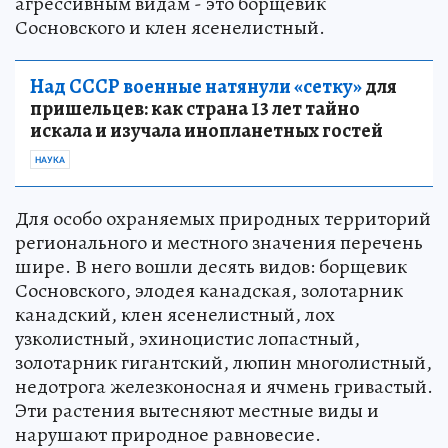
агрессивным видам - это борщевик
Сосновского и клен ясенелистный.
Над СССР военные натянули «сетку»
для
пришельцев: как страна 13 лет тайно
искала и изучала инопланетных гостей
НАУКА
Для особо охраняемых природных территорий
регионального и местного значения перечень
шире. В него вошли десять видов: борщевик
Сосновского, элодея канадская, золотарник
канадский, клен ясенелистный, лох
узколистный, эхиноцистис лопастный,
золотарник гигантский, люпин многолистный,
недотрога железконосная и ячмень гривастый.
Эти растения вытесняют местные виды и
нарушают природное равновесие.