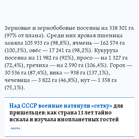
Зерновые и зернобобовые посеяны на 338 301 га
(97% от плана). Среди них яровая пшеница
заняла 105 933 га (98,8%), ячмень — 162 574 га
(100,3%), овёс — 17 241 га (98,2%). Кукуруза
посеяна на 11 982 га (92%), просо — на 1 327 га
(72,4%), гречиха — на 2 590 га (106,4%). Горох —
30 536 га (87,4%), вика — 938 га (137,1%),
чечевица — 3 822 га (46,8%), нут — 1 358 га
(75,1%).
Над СССР военные натянули «сетку»
для
пришельцев: как страна 13 лет тайно
искала и изучала инопланетных гостей
НАУКА