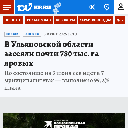
НОВОСТИ
ТОЛЬКО У НАС
ВОЕНКОРЫ
УКРАИНА: СВОДКА
ДЛЯ С
3 июня 2026 12:10
НОВОСТИ
ОБЩЕСТВО
В Ульяновской области
засеяли почти 780 тыс. га
яровых
По состоянию на 3 июня сев идёт в 7
муниципалитетах — выполнено 99,2%
плана