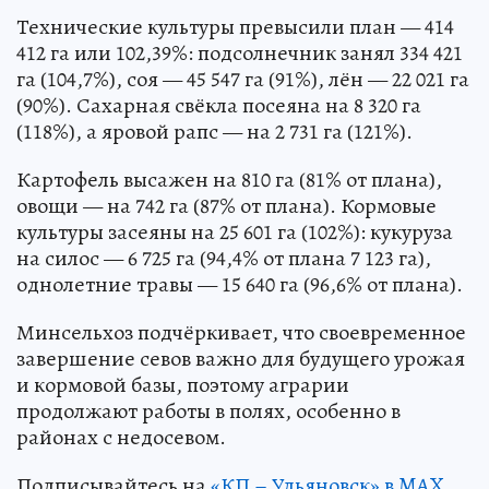
Технические культуры превысили план — 414
412 га или 102,39%: подсолнечник занял 334 421
га (104,7%), соя — 45 547 га (91%), лён — 22 021 га
(90%). Сахарная свёкла посеяна на 8 320 га
(118%), а яровой рапс — на 2 731 га (121%).
Картофель высажен на 810 га (81% от плана),
овощи — на 742 га (87% от плана). Кормовые
культуры засеяны на 25 601 га (102%): кукуруза
на силос — 6 725 га (94,4% от плана 7 123 га),
однолетние травы — 15 640 га (96,6% от плана).
Минсельхоз подчёркивает, что своевременное
завершение севов важно для будущего урожая
и кормовой базы, поэтому аграрии
продолжают работы в полях, особенно в
районах с недосевом.
Подписывайтесь на
«КП – Ульяновск» в MAX