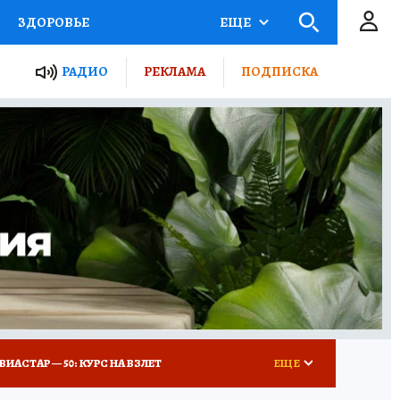
ЗДОРОВЬЕ
ЕЩЕ
ТЫ РОССИИ
РАДИО
РЕКЛАМА
ПОДПИСКА
КРЕТЫ
ПУТЕВОДИТЕЛЬ
 ЖЕЛЕЗА
ТУРИЗМ
Д ПОТРЕБИТЕЛЯ
ВСЕ О КП
ВИАСТАР — 50: КУРС НА ВЗЛЕТ
ЕЩЕ