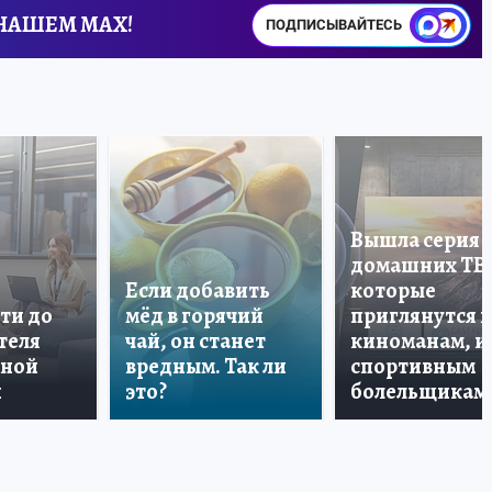
 НАШЕМ MAX!
ПОДПИСЫВАЙТЕСЬ
Вышла серия
домашних ТВ
Если добавить
которые
ти до
мёд в горячий
приглянутся 
теля
чай, он станет
киноманам, и
дной
вредным. Так ли
спортивным
и
это?
болельщикам