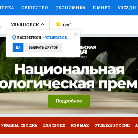
ИТИКА
ОБЩЕСТВО
ЭКОНОМИКА
В МИРЕ
ЗВЕЗДЫ
ЛУМНИСТЫ
ПРОИСШЕСТВИЯ
НАЦИОНАЛЬНЫЕ ПРОЕК
УЛЬЯНОВСК
+29
°
ВАШ РЕГИОН —
УЛЬЯНОВСК
Ы
ОТКРЫВАЕМ МИР
Я ЗНАЮ
СЕМЬЯ
ЖЕНСКИЕ СЕ
ДА
ВЫБРАТЬ ДРУГОЙ
ПРОМОКОДЫ
СЕРИАЛЫ
СПЕЦПРОЕКТЫ
ДЕФИЦИТ
ВИЗОР
КОЛЛЕКЦИИ
КОНКУРСЫ
РАБОТА У НАС
ГИ
НА САЙТЕ
УКРАИНА: СВОДКА
ДЛЯ СВОИХ
КП В МАХ
ОТДЫХ В РОССИИ
А