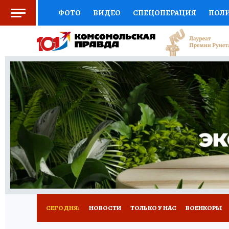
ФОТО
ВИДЕО
СПЕЦОПЕРАЦИЯ
ПОЛ
СОЦПОДДЕРЖКА
НАУКА
СПОРТ
КО
ВЫБОР ЭКСПЕРТОВ
ДОКТОР
ФИНАНС
КНИЖНАЯ ПОЛКА
ПРОГНОЗЫ НА СПОРТ
ПРЕСС-ЦЕНТР
НЕДВИЖИМОСТЬ
ТЕЛЕ
РАДИО КП
РЕКЛАМА
ТЕСТЫ
НОВОЕ 
СЕГОДНЯ:
НОВОСТИ
ТОЛЬКО У НАС
ВОЕНКОРЫ