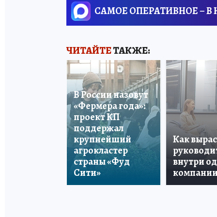
САМОЕ ОПЕРАТИВНОЕ – В
ЧИТАЙТЕ
ТАКЖЕ:
В России назовут
«Фермера года»:
проект КП
поддержал
крупнейший
Как вырас
агрокластер
руководи
страны «Фуд
внутри о
Сити»
компани