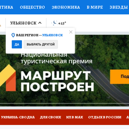
ИТИКА
ОБЩЕСТВО
ЭКОНОМИКА
В МИРЕ
ЗВЕЗДЫ
ЛУМНИСТЫ
ПРОИСШЕСТВИЯ
НАЦИОНАЛЬНЫЕ ПРОЕК
УЛЬЯНОВСК
+23
°
ВАШ РЕГИОН —
УЛЬЯНОВСК
Ы
ОТКРЫВАЕМ МИР
Я ЗНАЮ
СЕМЬЯ
ЖЕНСКИЕ СЕ
ДА
ВЫБРАТЬ ДРУГОЙ
ПРОМОКОДЫ
СЕРИАЛЫ
СПЕЦПРОЕКТЫ
ДЕФИЦИТ
ВИЗОР
КОЛЛЕКЦИИ
КОНКУРСЫ
РАБОТА У НАС
ГИ
НА САЙТЕ
УКРАИНА: СВОДКА
ДЛЯ СВОИХ
КП В МАХ
ОТДЫХ В РОССИИ
А