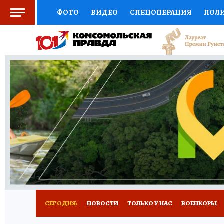
ФОТО
ВИДЕО
СПЕЦОПЕРАЦИЯ
ПОЛ
СОЦПОДДЕРЖКА
НАУКА
СПОРТ
КО
ВЫБОР ЭКСПЕРТОВ
ДОКТОР
ФИНАНС
КНИЖНАЯ ПОЛКА
ПРОГНОЗЫ НА СПОРТ
ПРЕСС-ЦЕНТР
НЕДВИЖИМОСТЬ
ТЕЛЕ
РАДИО КП
РЕКЛАМА
ТЕСТЫ
НОВОЕ 
СЕГОДНЯ:
НОВОСТИ
ТОЛЬКО У НАС
ВОЕНКОРЫ