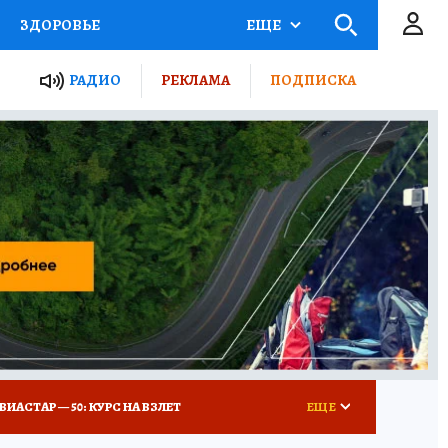
ЗДОРОВЬЕ
ЕЩЕ
ТЫ РОССИИ
РАДИО
РЕКЛАМА
ПОДПИСКА
КРЕТЫ
ПУТЕВОДИТЕЛЬ
 ЖЕЛЕЗА
ТУРИЗМ
Д ПОТРЕБИТЕЛЯ
ВСЕ О КП
ВИАСТАР — 50: КУРС НА ВЗЛЕТ
ЕЩЕ