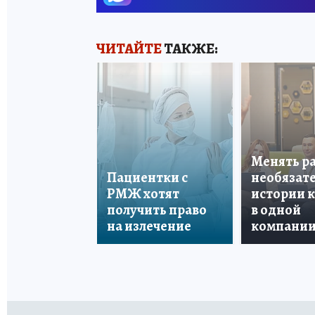
ЧИТАЙТЕ
ТАКЖЕ:
Менять р
Пациентки с
необязате
РМЖ хотят
истории 
получить право
в одной
на излечение
компани