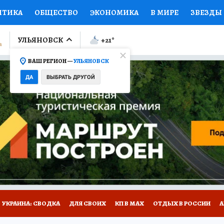
ИТИКА
ОБЩЕСТВО
ЭКОНОМИКА
В МИРЕ
ЗВЕЗДЫ
ЛУМНИСТЫ
ПРОИСШЕСТВИЯ
НАЦИОНАЛЬНЫЕ ПРОЕК
УЛЬЯНОВСК
+21
°
ВАШ РЕГИОН —
УЛЬЯНОВСК
Ы
ОТКРЫВАЕМ МИР
Я ЗНАЮ
СЕМЬЯ
ЖЕНСКИЕ СЕ
ДА
ВЫБРАТЬ ДРУГОЙ
ПРОМОКОДЫ
СЕРИАЛЫ
СПЕЦПРОЕКТЫ
ДЕФИЦИТ
ВИЗОР
КОЛЛЕКЦИИ
КОНКУРСЫ
РАБОТА У НАС
ГИ
НА САЙТЕ
УКРАИНА: СВОДКА
ДЛЯ СВОИХ
КП В МАХ
ОТДЫХ В РОССИИ
А