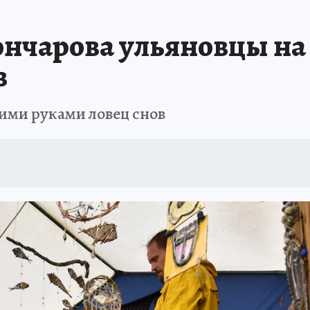
АФИША
ИСПЫТАНО НА СЕБЕ
ончарова ульяновцы на 
в
ими руками ловец снов