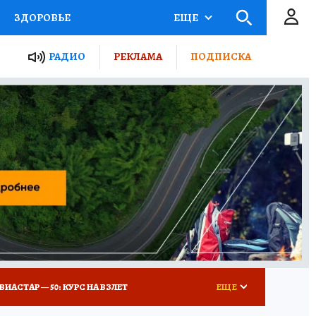
ЗДОРОВЬЕ
ЕЩЕ
ТЫ РОССИИ
РАДИО
РЕКЛАМА
ПОДПИСКА
КРЕТЫ
ПУТЕВОДИТЕЛЬ
 ЖЕЛЕЗА
ТУРИЗМ
Д ПОТРЕБИТЕЛЯ
ВСЕ О КП
ВИАСТАР — 50: КУРС НА ВЗЛЕТ
ЕЩЕ