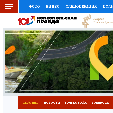
ФОТО
ВИДЕО
СПЕЦОПЕРАЦИЯ
ПОЛ
СОЦПОДДЕРЖКА
НАУКА
СПОРТ
КО
ВЫБОР ЭКСПЕРТОВ
ДОКТОР
ФИНАНС
КНИЖНАЯ ПОЛКА
ПРОГНОЗЫ НА СПОРТ
ПРЕСС-ЦЕНТР
НЕДВИЖИМОСТЬ
ТЕЛЕ
РАДИО КП
РЕКЛАМА
ТЕСТЫ
НОВОЕ 
СЕГОДНЯ:
НОВОСТИ
ТОЛЬКО У НАС
ВОЕНКОРЫ