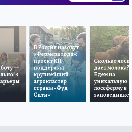
В России назовут
«Фермера года»:
проект КП
Сколько лоси
аботу —
поддержал
дает молока?
льно! 3
крупнейший
Едем на
карьеры
агрокластер
уникальную
страны «Фуд
лосеферму в
и
Сити»
заповеднике!