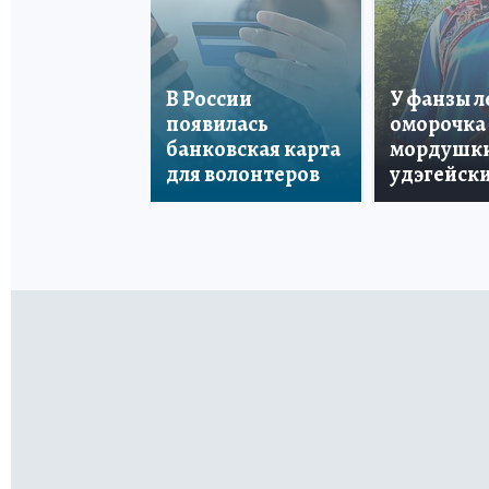
В России
У фанзы 
появилась
оморочка 
банковская карта
мордушки
для волонтеров
удэгейски