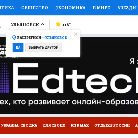
ИТИКА
ОБЩЕСТВО
ЭКОНОМИКА
В МИРЕ
ЗВЕЗДЫ
ЛУМНИСТЫ
ПРОИСШЕСТВИЯ
НАЦИОНАЛЬНЫЕ ПРОЕК
УЛЬЯНОВСК
+18
°
ВАШ РЕГИОН —
УЛЬЯНОВСК
Ы
ОТКРЫВАЕМ МИР
Я ЗНАЮ
СЕМЬЯ
ЖЕНСКИЕ СЕ
ДА
ВЫБРАТЬ ДРУГОЙ
ПРОМОКОДЫ
СЕРИАЛЫ
СПЕЦПРОЕКТЫ
ДЕФИЦИТ
ВИЗОР
КОЛЛЕКЦИИ
КОНКУРСЫ
РАБОТА У НАС
ГИ
НА САЙТЕ
УКРАИНА: СВОДКА
ДЛЯ СВОИХ
КП В МАХ
ОТДЫХ В РОССИИ
А