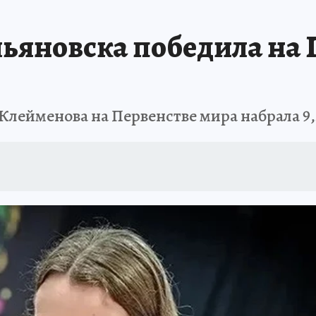
АФИША
ИСПЫТАНО НА СЕБЕ
ьяновска победила на 
лейменова на Первенстве мира набрала 9,5