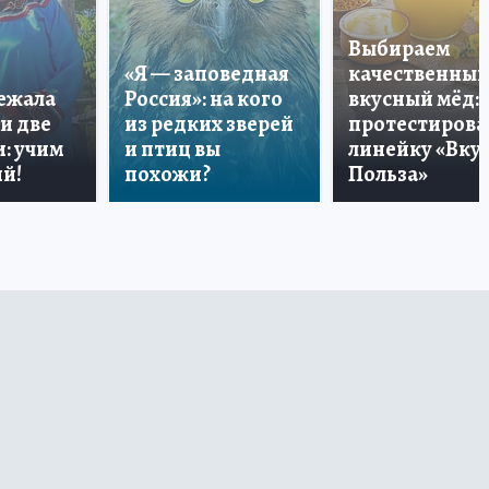
Выбираем
«Я — заповедная
качественный
лежала
Россия»: на кого
вкусный мёд:
и две
из редких зверей
протестирова
: учим
и птиц вы
линейку «Вкус
й!
похожи?
Польза»