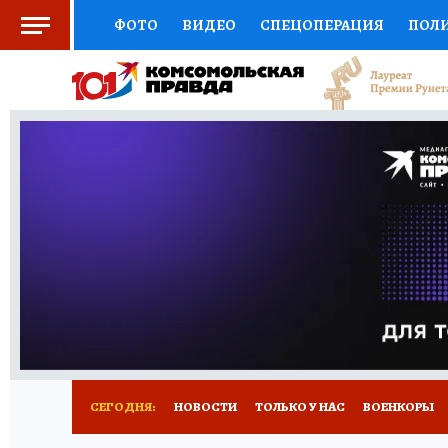
ФОТО
ВИДЕО
СПЕЦОПЕРАЦИЯ
ПОЛ
СОЦПОДДЕРЖКА
НАУКА
СПОРТ
КО
ВЫБОР ЭКСПЕРТОВ
ДОКТОР
ФИНАНС
КНИЖНАЯ ПОЛКА
ПРОГНОЗЫ НА СПОРТ
ПРЕСС-ЦЕНТР
НЕДВИЖИМОСТЬ
ТЕЛЕ
РАДИО КП
РЕКЛАМА
ТЕСТЫ
НОВОЕ 
СЕГОДНЯ:
НОВОСТИ
ТОЛЬКО У НАС
ВОЕНКОРЫ