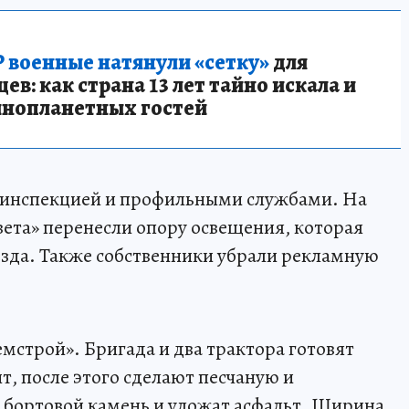
 военные натянули «сетку»
для
в: как страна 13 лет тайно искала и
инопланетных гостей
тоинспекцией и профильными службами. На
вета» перенесли опору освещения, которая
езда. Также собственники убрали рекламную
мстрой». Бригада и два трактора готовят
т, после этого сделают песчаную и
 бортовой камень и уложат асфальт. Ширина