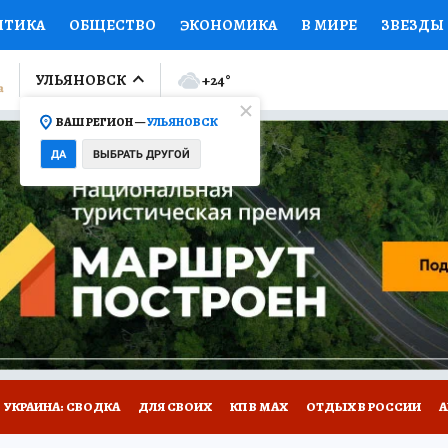
ИТИКА
ОБЩЕСТВО
ЭКОНОМИКА
В МИРЕ
ЗВЕЗДЫ
ЛУМНИСТЫ
ПРОИСШЕСТВИЯ
НАЦИОНАЛЬНЫЕ ПРОЕК
УЛЬЯНОВСК
+24
°
ВАШ РЕГИОН —
УЛЬЯНОВСК
Ы
ОТКРЫВАЕМ МИР
Я ЗНАЮ
СЕМЬЯ
ЖЕНСКИЕ СЕ
ДА
ВЫБРАТЬ ДРУГОЙ
ПРОМОКОДЫ
СЕРИАЛЫ
СПЕЦПРОЕКТЫ
ДЕФИЦИТ
ВИЗОР
КОЛЛЕКЦИИ
КОНКУРСЫ
РАБОТА У НАС
ГИ
НА САЙТЕ
УКРАИНА: СВОДКА
ДЛЯ СВОИХ
КП В МАХ
ОТДЫХ В РОССИИ
А