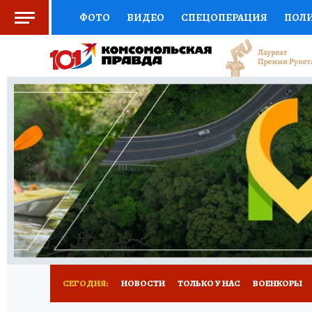
ФОТО
ВИДЕО
СПЕЦОПЕРАЦИЯ
ПОЛ
СОЦПОДДЕРЖКА
НАУКА
СПОРТ
КО
ВЫБОР ЭКСПЕРТОВ
ДОКТОР
ФИНАНС
КНИЖНАЯ ПОЛКА
ПРОГНОЗЫ НА СПОРТ
ПРЕСС-ЦЕНТР
НЕДВИЖИМОСТЬ
ТЕЛЕ
РАДИО КП
РЕКЛАМА
ТЕСТЫ
НОВОЕ 
СЕГОДНЯ:
НОВОСТИ
ТОЛЬКО У НАС
ВОЕНКОРЫ