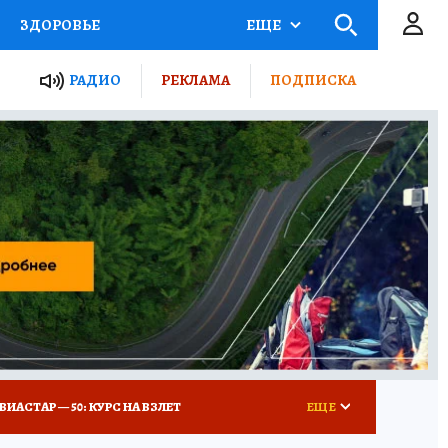
ЗДОРОВЬЕ
ЕЩЕ
ТЫ РОССИИ
РАДИО
РЕКЛАМА
ПОДПИСКА
КРЕТЫ
ПУТЕВОДИТЕЛЬ
 ЖЕЛЕЗА
ТУРИЗМ
Д ПОТРЕБИТЕЛЯ
ВСЕ О КП
ВИАСТАР — 50: КУРС НА ВЗЛЕТ
ЕЩЕ