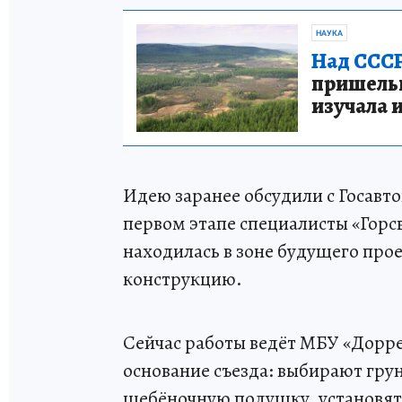
НАУКА
Над СССР
пришельце
изучала 
Идею заранее обсудили с Госав
первом этапе специалисты «Горс
находилась в зоне будущего про
конструкцию.
Сейчас работы ведёт МБУ «Дорре
основание съезда: выбирают грун
щебёночную подушку, установят