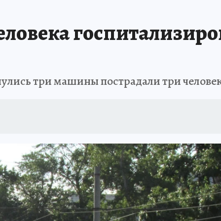
АФИША
ИСПЫТАНО НА СЕБЕ
человека госпитализир
нулись три машины пострадали три челове