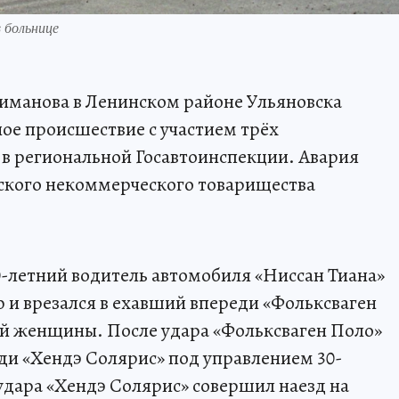
 больнице
ариманова в Ленинском районе Ульяновска
е происшествие с участием трёх
в региональной Госавтоинспекции. Авария
еского некоммерческого товарищества
-летний водитель автомобиля «Ниссан Тиана»
 и врезался в ехавший впереди «Фольксваген
ей женщины. После удара «Фольксваген Поло»
ди «Хендэ Солярис» под управлением 30-
 удара «Хендэ Солярис» совершил наезд на