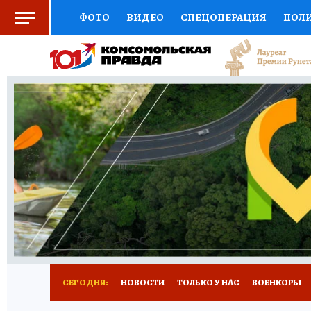
ФОТО
ВИДЕО
СПЕЦОПЕРАЦИЯ
ПОЛ
СОЦПОДДЕРЖКА
НАУКА
СПОРТ
КО
ВЫБОР ЭКСПЕРТОВ
ДОКТОР
ФИНАНС
КНИЖНАЯ ПОЛКА
ПРОГНОЗЫ НА СПОРТ
ПРЕСС-ЦЕНТР
НЕДВИЖИМОСТЬ
ТЕЛЕ
РАДИО КП
РЕКЛАМА
ТЕСТЫ
НОВОЕ 
СЕГОДНЯ:
НОВОСТИ
ТОЛЬКО У НАС
ВОЕНКОРЫ