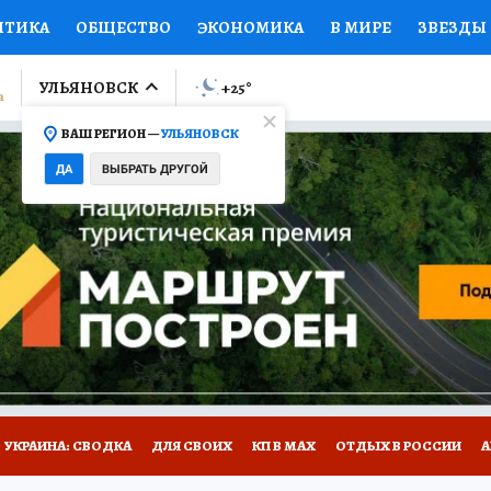
ИТИКА
ОБЩЕСТВО
ЭКОНОМИКА
В МИРЕ
ЗВЕЗДЫ
ЛУМНИСТЫ
ПРОИСШЕСТВИЯ
НАЦИОНАЛЬНЫЕ ПРОЕК
УЛЬЯНОВСК
+25
°
ВАШ РЕГИОН —
УЛЬЯНОВСК
Ы
ОТКРЫВАЕМ МИР
Я ЗНАЮ
СЕМЬЯ
ЖЕНСКИЕ СЕ
ДА
ВЫБРАТЬ ДРУГОЙ
ПРОМОКОДЫ
СЕРИАЛЫ
СПЕЦПРОЕКТЫ
ДЕФИЦИТ
ВИЗОР
КОЛЛЕКЦИИ
КОНКУРСЫ
РАБОТА У НАС
ГИ
НА САЙТЕ
УКРАИНА: СВОДКА
ДЛЯ СВОИХ
КП В МАХ
ОТДЫХ В РОССИИ
А