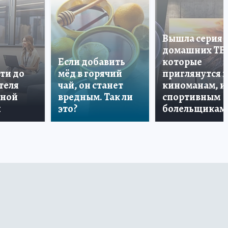
Вышла серия
домашних ТВ
Если добавить
которые
ти до
мёд в горячий
приглянутся 
теля
чай, он станет
киноманам, и
дной
вредным. Так ли
спортивным
и
это?
болельщикам