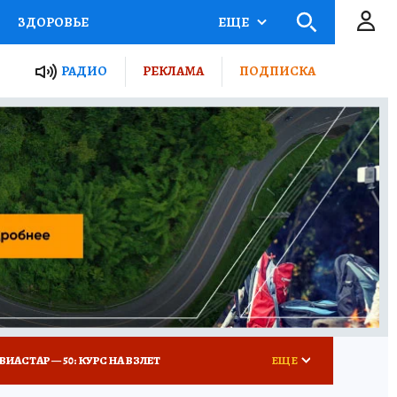
ЗДОРОВЬЕ
ЕЩЕ
ТЫ РОССИИ
РАДИО
РЕКЛАМА
ПОДПИСКА
КРЕТЫ
ПУТЕВОДИТЕЛЬ
 ЖЕЛЕЗА
ТУРИЗМ
Д ПОТРЕБИТЕЛЯ
ВСЕ О КП
ВИАСТАР — 50: КУРС НА ВЗЛЕТ
ЕЩЕ