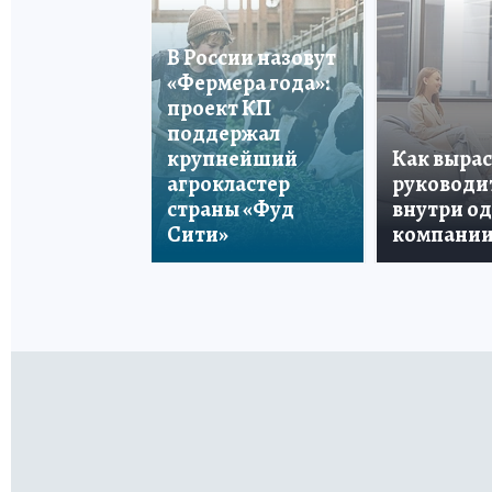
В России назовут
«Фермера года»:
проект КП
поддержал
крупнейший
Как вырас
агрокластер
руководи
страны «Фуд
внутри о
Сити»
компани