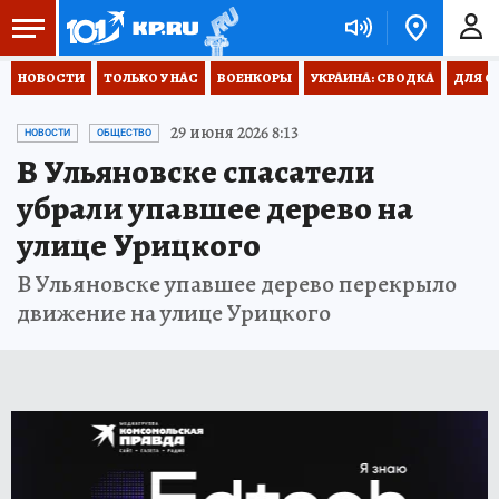
НОВОСТИ
ТОЛЬКО У НАС
ВОЕНКОРЫ
УКРАИНА: СВОДКА
ДЛЯ С
29 июня 2026 8:13
НОВОСТИ
ОБЩЕСТВО
В Ульяновске спасатели
убрали упавшее дерево на
улице Урицкого
В Ульяновске упавшее дерево перекрыло
движение на улице Урицкого