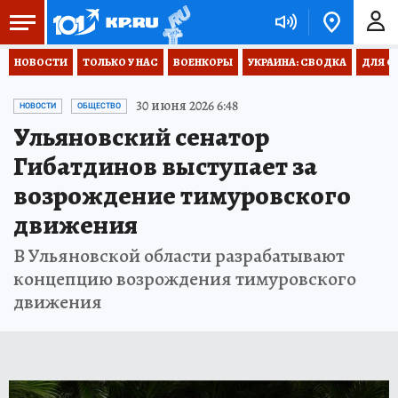
НОВОСТИ
ТОЛЬКО У НАС
ВОЕНКОРЫ
УКРАИНА: СВОДКА
ДЛЯ С
30 июня 2026 6:48
НОВОСТИ
ОБЩЕСТВО
Ульяновский сенатор
Гибатдинов выступает за
возрождение тимуровского
движения
В Ульяновской области разрабатывают
концепцию возрождения тимуровского
движения