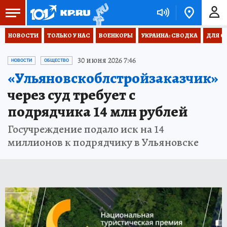
НОВОСТИ
ТОЛЬКО У НАС
ВОЕНКОРЫ
УКРАИНА: СВОДКА
ДЛЯ С
30 июня 2026 7:46
НОВОСТИ
ОБЩЕСТВО
«Ульяновскоблстройзаказчик»
через суд требует с
подрядчика 14 млн рублей
Госучреждение подало иск на 14
миллионов к подрядчику в Ульяновске