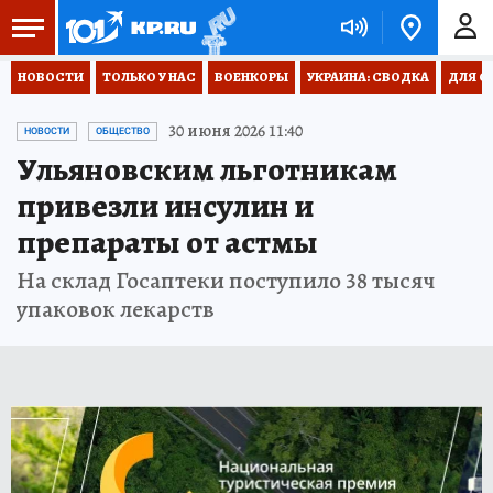
НОВОСТИ
ТОЛЬКО У НАС
ВОЕНКОРЫ
УКРАИНА: СВОДКА
ДЛЯ С
30 июня 2026 11:40
НОВОСТИ
ОБЩЕСТВО
Ульяновским льготникам
привезли инсулин и
препараты от астмы
На склад Госаптеки поступило 38 тысяч
упаковок лекарств