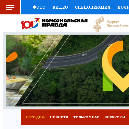
ФОТО
ВИДЕО
СПЕЦОПЕРАЦИЯ
ПОЛ
СОЦПОДДЕРЖКА
НАУКА
СПОРТ
КО
ВЫБОР ЭКСПЕРТОВ
ДОКТОР
ФИНАНС
КНИЖНАЯ ПОЛКА
ПРОГНОЗЫ НА СПОРТ
ПРЕСС-ЦЕНТР
НЕДВИЖИМОСТЬ
ТЕЛЕ
РАДИО КП
РЕКЛАМА
ТЕСТЫ
НОВОЕ 
СЕГОДНЯ:
НОВОСТИ
ТОЛЬКО У НАС
ВОЕНКОРЫ