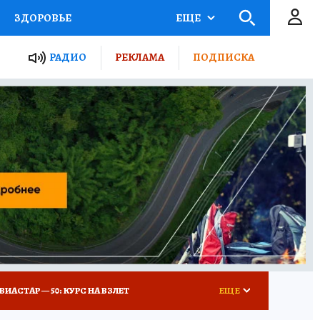
ЗДОРОВЬЕ
ЕЩЕ
ТЫ РОССИИ
РАДИО
РЕКЛАМА
ПОДПИСКА
КРЕТЫ
ПУТЕВОДИТЕЛЬ
 ЖЕЛЕЗА
ТУРИЗМ
Д ПОТРЕБИТЕЛЯ
ВСЕ О КП
ВИАСТАР — 50: КУРС НА ВЗЛЕТ
ЕЩЕ