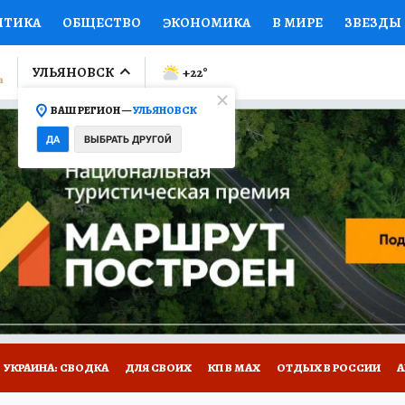
ИТИКА
ОБЩЕСТВО
ЭКОНОМИКА
В МИРЕ
ЗВЕЗДЫ
ЛУМНИСТЫ
ПРОИСШЕСТВИЯ
НАЦИОНАЛЬНЫЕ ПРОЕК
УЛЬЯНОВСК
+22
°
ВАШ РЕГИОН —
УЛЬЯНОВСК
Ы
ОТКРЫВАЕМ МИР
Я ЗНАЮ
СЕМЬЯ
ЖЕНСКИЕ СЕ
ДА
ВЫБРАТЬ ДРУГОЙ
ПРОМОКОДЫ
СЕРИАЛЫ
СПЕЦПРОЕКТЫ
ДЕФИЦИТ
ВИЗОР
КОЛЛЕКЦИИ
КОНКУРСЫ
РАБОТА У НАС
ГИ
НА САЙТЕ
УКРАИНА: СВОДКА
ДЛЯ СВОИХ
КП В МАХ
ОТДЫХ В РОССИИ
А