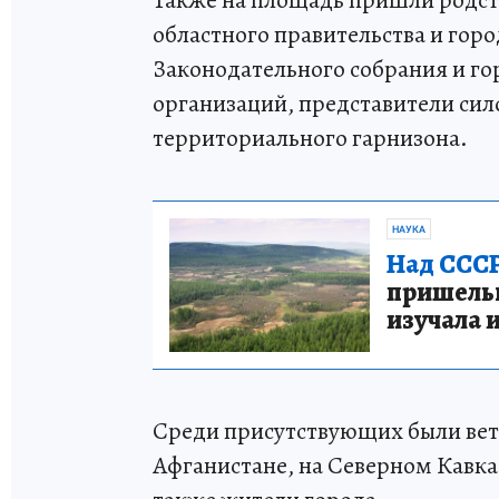
областного правительства и гор
Законодательного собрания и г
организаций, представители сил
территориального гарнизона.
НАУКА
Над СССР
пришельце
изучала 
Среди присутствующих были вете
Афганистане, на Северном Кавказ