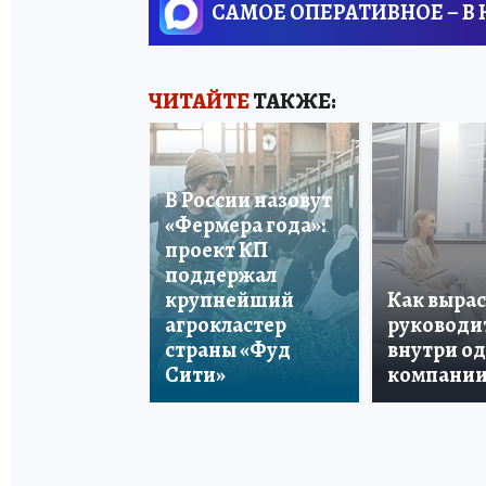
САМОЕ ОПЕРАТИВНОЕ – В
ЧИТАЙТЕ
ТАКЖЕ:
В России назовут
«Фермера года»:
проект КП
поддержал
крупнейший
Как вырас
агрокластер
руководи
страны «Фуд
внутри о
Сити»
компани