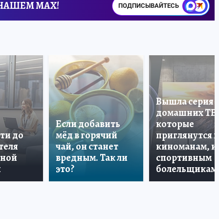
 НАШЕМ MAX!
ПОДПИСЫВАЙТЕСЬ
Вышла серия
домашних ТВ
Если добавить
которые
ти до
мёд в горячий
приглянутся 
теля
чай, он станет
киноманам, и
дной
вредным. Так ли
спортивным
и
это?
болельщикам