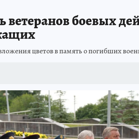
АФИША
ИСПЫТАНО НА СЕБЕ
нь ветеранов боевых де
жащих
зложения цветов в память о погибших во