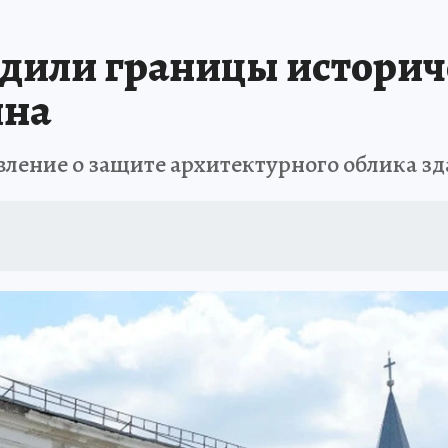
АФИША
ИСПЫТАНО НА СЕБЕ
рдили границы историч
ина
вление о защите архитектурного облика зд