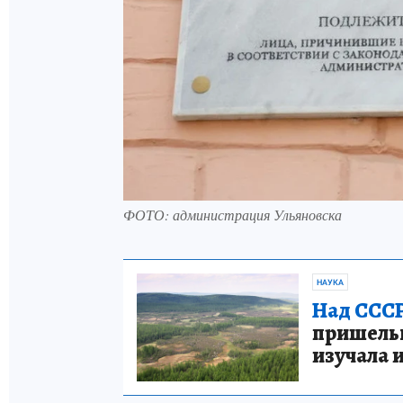
ФОТО: администрация Ульяновска
НАУКА
Над СССР
пришельце
изучала 