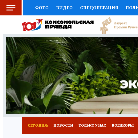
ФОТО
ВИДЕО
СПЕЦОПЕРАЦИЯ
ПОЛ
СОЦПОДДЕРЖКА
НАУКА
СПОРТ
КО
ВЫБОР ЭКСПЕРТОВ
ДОКТОР
ФИНАНС
КНИЖНАЯ ПОЛКА
ПРОГНОЗЫ НА СПОРТ
ПРЕСС-ЦЕНТР
НЕДВИЖИМОСТЬ
ТЕЛЕ
РАДИО КП
РЕКЛАМА
ТЕСТЫ
НОВОЕ 
СЕГОДНЯ:
НОВОСТИ
ТОЛЬКО У НАС
ВОЕНКОРЫ