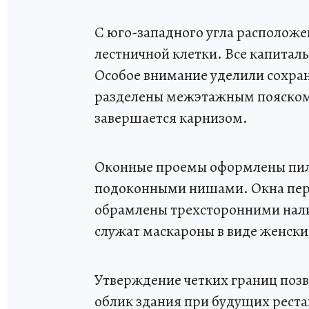
С юго-западного угла расположе
лестничной клетки. Все капитал
Особое внимание уделили сохран
разделены межэтажным пояском,
завершается карнизом.
Оконные проемы оформлены пил
подоконными нишами. Окна перв
обрамлены трехсторонними на
служат маскароны в виде женски
Утверждение четких границ поз
облик здания при будущих реста