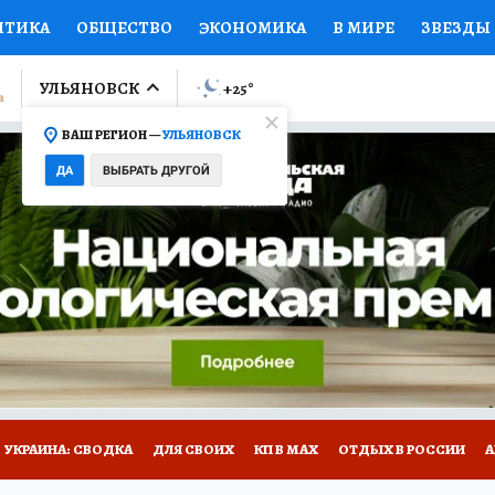
ИТИКА
ОБЩЕСТВО
ЭКОНОМИКА
В МИРЕ
ЗВЕЗДЫ
ЛУМНИСТЫ
ПРОИСШЕСТВИЯ
НАЦИОНАЛЬНЫЕ ПРОЕК
УЛЬЯНОВСК
+25
°
ВАШ РЕГИОН —
УЛЬЯНОВСК
Ы
ОТКРЫВАЕМ МИР
Я ЗНАЮ
СЕМЬЯ
ЖЕНСКИЕ СЕ
ДА
ВЫБРАТЬ ДРУГОЙ
ПРОМОКОДЫ
СЕРИАЛЫ
СПЕЦПРОЕКТЫ
ДЕФИЦИТ
ВИЗОР
КОЛЛЕКЦИИ
КОНКУРСЫ
РАБОТА У НАС
ГИ
НА САЙТЕ
УКРАИНА: СВОДКА
ДЛЯ СВОИХ
КП В МАХ
ОТДЫХ В РОССИИ
А