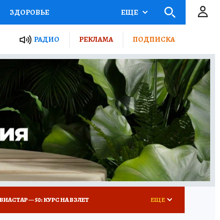
ЗДОРОВЬЕ
ЕЩЕ
ТЫ РОССИИ
РАДИО
РЕКЛАМА
ПОДПИСКА
КРЕТЫ
ПУТЕВОДИТЕЛЬ
 ЖЕЛЕЗА
ТУРИЗМ
Д ПОТРЕБИТЕЛЯ
ВСЕ О КП
ВИАСТАР — 50: КУРС НА ВЗЛЕТ
ЕЩЕ