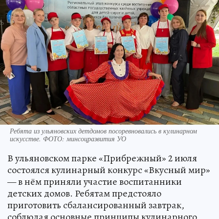
Ребята из ульяновских детдомов посоревновались в кулинарном
искусстве. ФОТО: минсоцразвития УО
В ульяновском парке «Прибрежный» 2 июля
состоялся кулинарный конкурс «Вкусный мир»
— в нём приняли участие воспитанники
детских домов. Ребятам предстояло
приготовить сбалансированный завтрак,
соблюдая основные принципы кулинарного