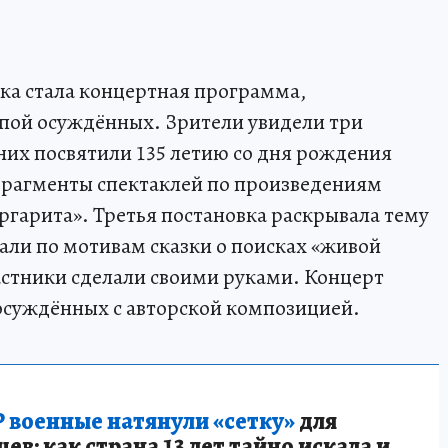
а стала концертная программа,
ппой осуждённых. Зрители увидели три
 них посвятили 135 летию со дня рождения
фрагменты спектаклей по произведениям
ргарита». Третья постановка раскрывала тему
дали по мотивам сказки о поисках «живой
астники сделали своими руками. Концерт
осуждённых с авторской композицией.
 военные натянули «сетку»
для
в: как страна 13 лет тайно искала и