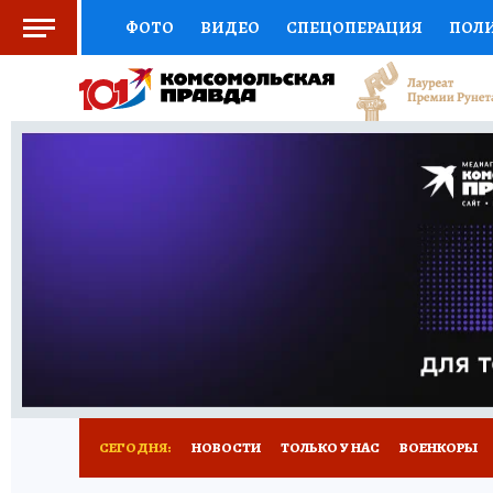
ФОТО
ВИДЕО
СПЕЦОПЕРАЦИЯ
ПОЛ
СОЦПОДДЕРЖКА
НАУКА
СПОРТ
КО
ВЫБОР ЭКСПЕРТОВ
ДОКТОР
ФИНАНС
КНИЖНАЯ ПОЛКА
ПРОГНОЗЫ НА СПОРТ
ПРЕСС-ЦЕНТР
НЕДВИЖИМОСТЬ
ТЕЛЕ
РАДИО КП
РЕКЛАМА
ТЕСТЫ
НОВОЕ 
СЕГОДНЯ:
НОВОСТИ
ТОЛЬКО У НАС
ВОЕНКОРЫ