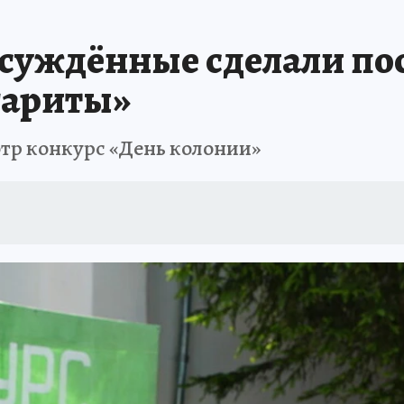
АФИША
ИСПЫТАНО НА СЕБЕ
суждённые сделали по
гариты»
тр конкурс «День колонии»