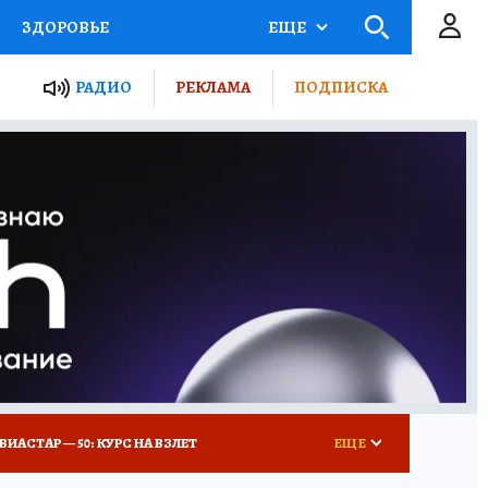
ЗДОРОВЬЕ
ЕЩЕ
ТЫ РОССИИ
РАДИО
РЕКЛАМА
ПОДПИСКА
КРЕТЫ
ПУТЕВОДИТЕЛЬ
 ЖЕЛЕЗА
ТУРИЗМ
Д ПОТРЕБИТЕЛЯ
ВСЕ О КП
ВИАСТАР — 50: КУРС НА ВЗЛЕТ
ЕЩЕ