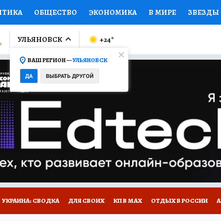
ИТИКА
ОБЩЕСТВО
ЭКОНОМИКА
В МИРЕ
ЗВЕЗДЫ
ЛУМНИСТЫ
ПРОИСШЕСТВИЯ
НАЦИОНАЛЬНЫЕ ПРОЕК
УЛЬЯНОВСК
+24
°
ВАШ РЕГИОН —
УЛЬЯНОВСК
Ы
ОТКРЫВАЕМ МИР
Я ЗНАЮ
СЕМЬЯ
ЖЕНСКИЕ СЕ
ДА
ВЫБРАТЬ ДРУГОЙ
ПРОМОКОДЫ
СЕРИАЛЫ
СПЕЦПРОЕКТЫ
ДЕФИЦИТ
ВИЗОР
КОЛЛЕКЦИИ
КОНКУРСЫ
РАБОТА У НАС
ГИ
НА САЙТЕ
УКРАИНА: СВОДКА
ДЛЯ СВОИХ
КП В МАХ
ОТДЫХ В РОССИИ
А