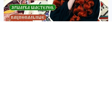
ФОТО: парк Молодёжный
Подписывайтесь на
«КП – Ульяновск» в MAX
.
Источник:
kp.ru
Васса РАССАДИНА