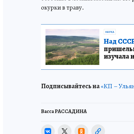
окурки в траву.
НАУКА
Над СССР
пришельце
изучала 
Подписывайтесь на
«КП – Улья
Васса РАССАДИНА