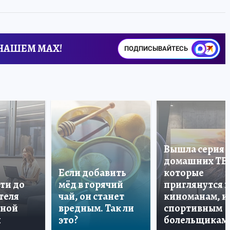
 НАШЕМ MAX!
ПОДПИСЫВАЙТЕСЬ
Вышла серия
домашних ТВ
Если добавить
которые
ти до
мёд в горячий
приглянутся 
теля
чай, он станет
киноманам, и
дной
вредным. Так ли
спортивным
и
это?
болельщикам