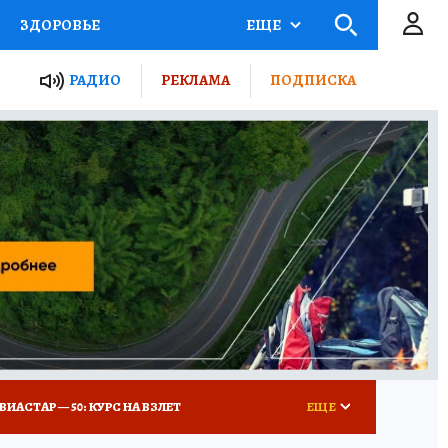
ЗДОРОВЬЕ
ЕЩЕ
ТЫ РОССИИ
РАДИО
РЕКЛАМА
ПОДПИСКА
КРЕТЫ
ПУТЕВОДИТЕЛЬ
 ЖЕЛЕЗА
ТУРИЗМ
Д ПОТРЕБИТЕЛЯ
ВСЕ О КП
ВИАСТАР — 50: КУРС НА ВЗЛЕТ
ЕЩЕ