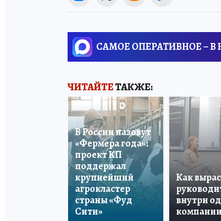
САМОЕ ОПЕРАТИВНОЕ – В
ЧИТАЙТЕ
ТАКЖЕ:
В России назовут
«Фермера года»:
проект КП
поддержал
крупнейший
Как вырас
агрокластер
руководи
страны «Фуд
внутри о
Сити»
компани