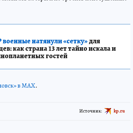
 военные натянули «сетку»
для
в: как страна 13 лет тайно искала и
инопланетных гостей
новск» в MAX
.
Источник:
kp.ru