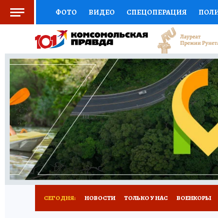
ФОТО
ВИДЕО
СПЕЦОПЕРАЦИЯ
ПОЛ
СОЦПОДДЕРЖКА
НАУКА
СПОРТ
КО
ВЫБОР ЭКСПЕРТОВ
ДОКТОР
ФИНАНС
КНИЖНАЯ ПОЛКА
ПРОГНОЗЫ НА СПОРТ
ПРЕСС-ЦЕНТР
НЕДВИЖИМОСТЬ
ТЕЛЕ
РАДИО КП
РЕКЛАМА
ТЕСТЫ
НОВОЕ 
СЕГОДНЯ:
НОВОСТИ
ТОЛЬКО У НАС
ВОЕНКОРЫ