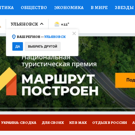
ИТИКА
ОБЩЕСТВО
ЭКОНОМИКА
В МИРЕ
ЗВЕЗДЫ
ЛУМНИСТЫ
ПРОИСШЕСТВИЯ
НАЦИОНАЛЬНЫЕ ПРОЕК
УЛЬЯНОВСК
+22
°
ВАШ РЕГИОН —
УЛЬЯНОВСК
Ы
ОТКРЫВАЕМ МИР
Я ЗНАЮ
СЕМЬЯ
ЖЕНСКИЕ СЕ
ДА
ВЫБРАТЬ ДРУГОЙ
ПРОМОКОДЫ
СЕРИАЛЫ
СПЕЦПРОЕКТЫ
ДЕФИЦИТ
ВИЗОР
КОЛЛЕКЦИИ
КОНКУРСЫ
РАБОТА У НАС
ГИ
НА САЙТЕ
УКРАИНА: СВОДКА
ДЛЯ СВОИХ
КП В МАХ
ОТДЫХ В РОССИИ
А