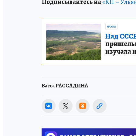
Подписывайтесь на
«КП – Улья
НАУКА
Над СССР
пришельце
изучала 
Васса РАССАДИНА