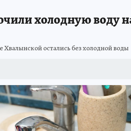
АФИША
ИСПЫТАНО НА СЕБЕ
ючили холодную воду н
е Хвалынской остались без холодной воды