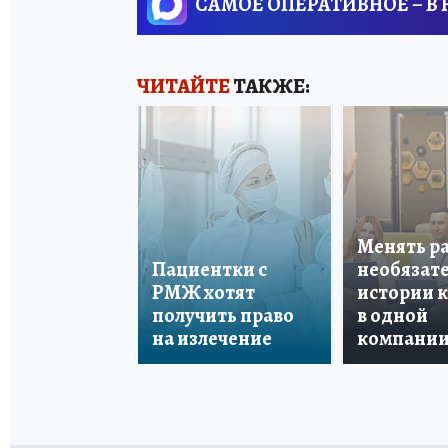
САМОЕ ОПЕРАТИВНОЕ – В
ЧИТАЙТЕ
ТАКЖЕ:
Менять р
Пациентки с
необязате
РМЖ хотят
истории 
получить право
в одной
на излечение
компани