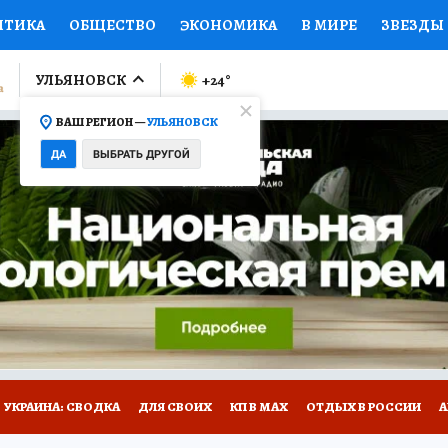
ИТИКА
ОБЩЕСТВО
ЭКОНОМИКА
В МИРЕ
ЗВЕЗДЫ
ЛУМНИСТЫ
ПРОИСШЕСТВИЯ
НАЦИОНАЛЬНЫЕ ПРОЕК
УЛЬЯНОВСК
+24
°
ВАШ РЕГИОН —
УЛЬЯНОВСК
Ы
ОТКРЫВАЕМ МИР
Я ЗНАЮ
СЕМЬЯ
ЖЕНСКИЕ СЕ
ДА
ВЫБРАТЬ ДРУГОЙ
ПРОМОКОДЫ
СЕРИАЛЫ
СПЕЦПРОЕКТЫ
ДЕФИЦИТ
ВИЗОР
КОЛЛЕКЦИИ
КОНКУРСЫ
РАБОТА У НАС
ГИ
НА САЙТЕ
УКРАИНА: СВОДКА
ДЛЯ СВОИХ
КП В МАХ
ОТДЫХ В РОССИИ
А