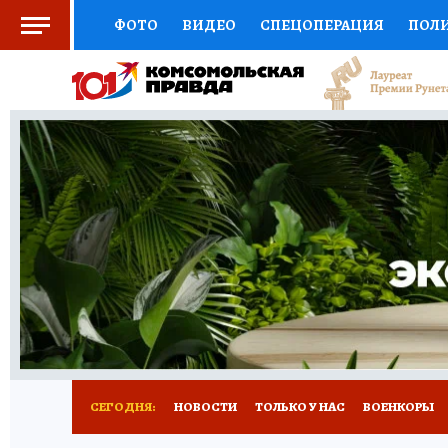
ФОТО
ВИДЕО
СПЕЦОПЕРАЦИЯ
ПОЛ
СОЦПОДДЕРЖКА
НАУКА
СПОРТ
КО
ВЫБОР ЭКСПЕРТОВ
ДОКТОР
ФИНАНС
КНИЖНАЯ ПОЛКА
ПРОГНОЗЫ НА СПОРТ
ПРЕСС-ЦЕНТР
НЕДВИЖИМОСТЬ
ТЕЛЕ
РАДИО КП
РЕКЛАМА
ТЕСТЫ
НОВОЕ 
СЕГОДНЯ:
НОВОСТИ
ТОЛЬКО У НАС
ВОЕНКОРЫ