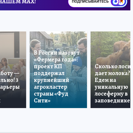
 НАШЕМ MAX!
ПОДПИСЫВАЙТЕСЬ
В России назовут
«Фермера года»:
проект КП
Сколько лоси
аботу —
поддержал
дает молока?
льно! 3
крупнейший
Едем на
карьеры
агрокластер
уникальную
страны «Фуд
лосеферму в
и
Сити»
заповеднике!