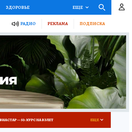
ЗДОРОВЬЕ
ЕЩЕ
ТЫ РОССИИ
РАДИО
РЕКЛАМА
ПОДПИСКА
КРЕТЫ
ПУТЕВОДИТЕЛЬ
 ЖЕЛЕЗА
ТУРИЗМ
Д ПОТРЕБИТЕЛЯ
ВСЕ О КП
ВИАСТАР — 50: КУРС НА ВЗЛЕТ
ЕЩЕ