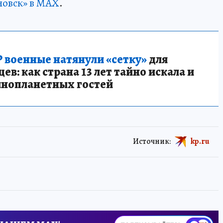
новск» в MAX
.
 военные натянули «сетку»
для
в: как страна 13 лет тайно искала и
инопланетных гостей
Источник:
kp.ru